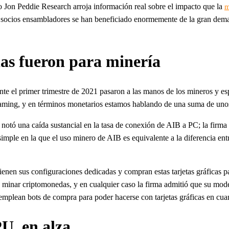
o Jon Peddie Research arroja información real sobre el impacto que la
m
cios ensambladores se han beneficiado enormemente de la gran demanda
as fueron para minería
rante el primer trimestre de 2021 pasaron a las manos de los mineros 
gaming, y en términos monetarios estamos hablando de una suma de unos
notó una caída sustancial en la tasa de conexión de AIB a PC; la firma
imple en la que el uso minero de AIB es equivalente a la diferencia ent
nen sus configuraciones dedicadas y compran estas tarjetas gráficas pa
 minar criptomonedas, y en cualquier caso la firma admitió que su mode
plean bots de compra para poder hacerse con tarjetas gráficas en cuant
PU, en alza