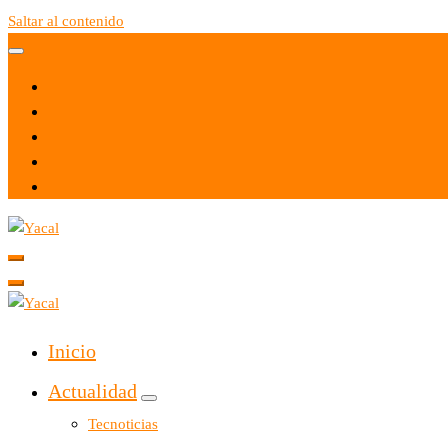
Saltar al contenido
Yacal micro hosting
Yacal micro hosting
Inicio
Actualidad
Tecnoticias