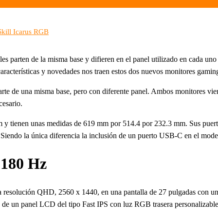
kill Icarus RGB
s parten de la misma base y difieren en el panel utilizado en cada uno
aracterísticas y novedades nos traen estos dos nuevos monitores gamin
rte de una misma base, pero con diferente panel. Ambos monitores viene
cesario.
 tienen unas medidas de 619 mm por 514.4 por 232.3 mm. Sus puertos
 Siendo la única diferencia la inclusión de un puerto USB-C en el mod
 180 Hz
na resolución QHD, 2560 x 1440, en una pantalla de 27 pulgadas con u
ata de un panel LCD del tipo Fast IPS con luz RGB trasera personalizabl