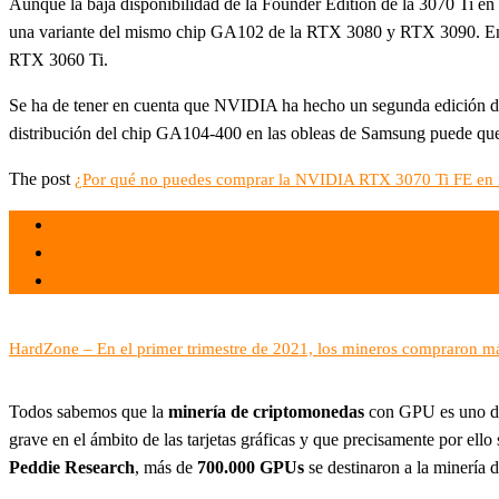
Aunque la baja disponibilidad de la Founder Edition de la 3070 Ti en
una variante del mismo chip GA102 de la RTX 3080 y RTX 3090. En 
RTX 3060 Ti.
Se ha de tener en cuenta que NVIDIA ha hecho un segunda edición de 
distribución del chip GA104-400 en las obleas de Samsung puede qu
The post
¿Por qué no puedes comprar la NVIDIA RTX 3070 Ti FE en 
el 16 Jun 2021
por
Tecnología
HardZone – En el primer trimestre de 2021, los mineros compraron 
Todos sabemos que la
minería de criptomonedas
con GPU es uno de 
grave en el ámbito de las tarjetas gráficas y que precisamente por ell
Peddie Research
, más de
700.000 GPUs
se destinaron a la minería d