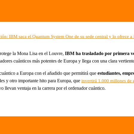
ión: IBM saca el Quantum System One de su sede central y lo ofrece a 
protege la Mona Lisa en el Louvre,
IBM ha trasladado por primera v
res cuánticos más potentes de Europa y llega con una clara vertiente
 cuántico a Europa con el añadido que permitirá que
estudiantes, empr
les y otro importante hito para Europa, que
invertirá 1.000 millones de
o llevan ventaja en la carrera por el ordenador cuántico.