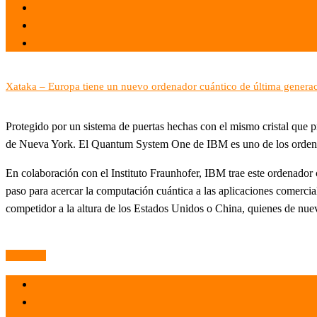
el 16 Jun 2021
por
Tecnología
Xataka – Europa tiene un nuevo ordenador cuántico de última generac
Protegido por un sistema de puertas hechas con el mismo cristal que 
de Nueva York. El Quantum System One de IBM es uno de los ordenado
En colaboración con el Instituto Fraunhofer, IBM trae este ordenador
paso para acercar la computación cuántica a las aplicaciones comercia
competidor a la altura de los Estados Unidos o China, quienes de nuev
Leer más
el 16 Jun 2021
por