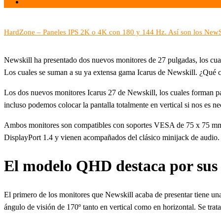
Tecnología
HardZone – Paneles IPS 2K o 4K con 180 y 144 Hz. Así son los NewS
Newskill ha presentado dos nuevos monitores de 27 pulgadas, los cuale
Los cuales se suman a su ya extensa gama Icarus de Newskill. ¿Qué c
Los dos nuevos monitores Icarus 27 de Newskill, los cuales forman pa
incluso podemos colocar la pantalla totalmente en vertical si nos es ne
Ambos monitores son compatibles con soportes VESA de 75 x 75 mm y
DisplayPort 1.4 y vienen acompañados del clásico minijack de audio.
El modelo QHD destaca por sus
El primero de los monitores que Newskill acaba de presentar tiene u
ángulo de visión de 170º tanto en vertical como en horizontal. Se tr