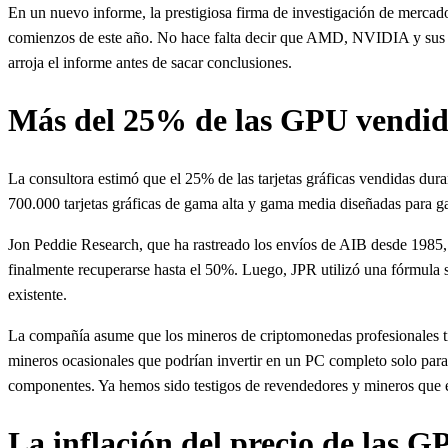
En un nuevo informe, la prestigiosa firma de investigación de mercad
comienzos de este año. No hace falta decir que AMD, NVIDIA y sus so
arroja el informe antes de sacar conclusiones.
Más del 25% de las GPU vendid
La consultora estimó que el 25% de las tarjetas gráficas vendidas du
700.000 tarjetas gráficas de gama alta y gama media diseñadas para 
Jon Peddie Research, que ha rastreado los envíos de AIB desde 1985, 
finalmente recuperarse hasta el 50%. Luego, JPR utilizó una fórmula s
existente.
La compañía asume que los mineros de criptomonedas profesionales tie
mineros ocasionales que podrían invertir en un PC completo solo para
componentes. Ya hemos sido testigos de revendedores y mineros que em
La inflación del precio de las G