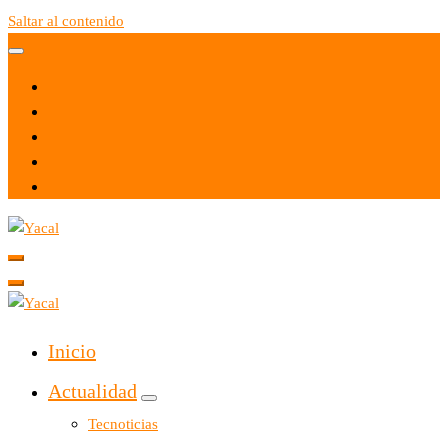
Saltar al contenido
Yacal micro hosting
Yacal micro hosting
Inicio
Actualidad
Tecnoticias