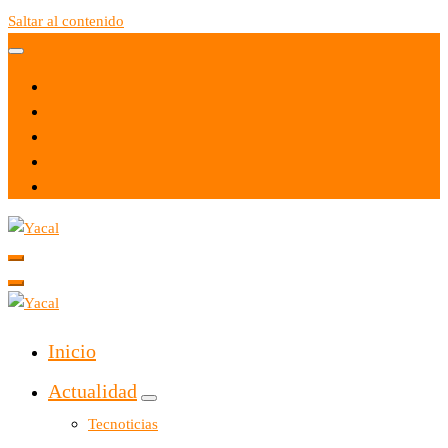
Saltar al contenido
Yacal micro hosting
Yacal micro hosting
Inicio
Actualidad
Tecnoticias