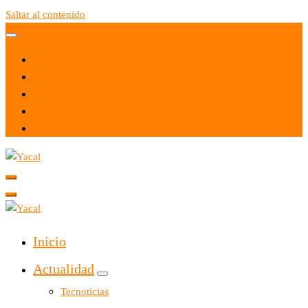
Saltar al contenido
Yacal micro hosting
Yacal micro hosting
Inicio
Actualidad
Tecnoticias