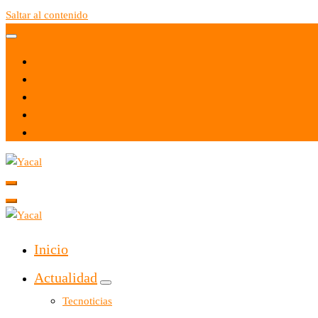
Saltar al contenido
Yacal micro hosting
Yacal micro hosting
Inicio
Actualidad
Tecnoticias