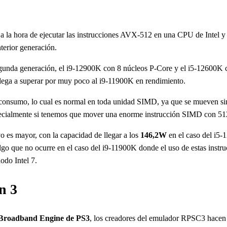
 la hora de ejecutar las instrucciones AVX-512 en una CPU de Intel y 
terior generación.
egunda generación, el i9-12900K con 8 núcleos P-Core y el i5-12600K 
lega a superar por muy poco al i9-11900K en rendimiento.
l consumo, lo cual es normal en toda unidad SIMD, ya que se mueven s
cialmente si tenemos que mover una enorme instrucción SIMD con 512 
o es mayor, con la capacidad de llegar a los
146,2W
en el caso del i5-
lgo que no ocurre en el caso del i9-11900K donde el uso de estas instru
odo Intel 7.
n 3
 Broadband Engine de PS3
, los creadores del emulador RPSC3 hacen 