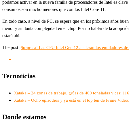
podamos activar en la nueva familia de procesadores de Intel es clave
consumos son mucho menores que con los Intel Core 11.
En todo caso, a nivel de PC, se espera que en los próximos años bu
menor y sin tanta complejidad en el chip. Por no hablar de la adopci
estará ahí.
The post
¡Sorpresa! Las CPU Intel Gen 12 aceleran los emuladores de
Tecnoticias
Xataka – 24 zonas de trabajo, grúas de 400 toneladas y casi 1
Xataka – Ocho episodios y ya está en el top ten de Prime Vide
Donde estamos