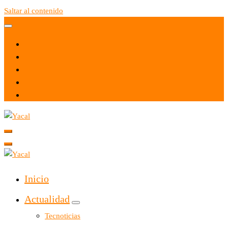
Saltar al contenido
Yacal micro hosting
Yacal micro hosting
Inicio
Actualidad
Tecnoticias