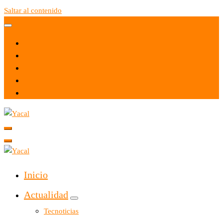
Saltar al contenido
Yacal micro hosting
Yacal micro hosting
Inicio
Actualidad
Tecnoticias