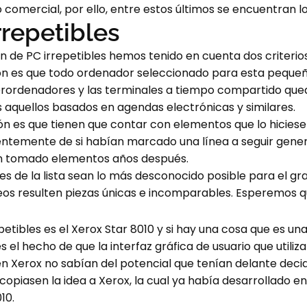
 comercial, por ello, entre estos últimos se encuentran los
rrepetibles
ón de PC irrepetibles hemos tenido en cuenta dos criterio
ción es que todo ordenador seleccionado para esta pequeñ
superordenadores y las terminales a tiempo compartido 
 aquellos basados en agendas electrónicas y similares.
ción es que tienen que contar con elementos que lo hicies
entemente de si habían marcado una línea a seguir gene
bían tomado elementos años después.
 de la lista sean lo más desconocido posible para el gr
resulten piezas únicas e incomparables. Esperemos que 
epetibles es el Xerox Star 8010 y si hay una cosa que es u
el hecho de que la interfaz gráfica de usuario que utiliz
 Xerox no sabían del potencial que tenían delante decidi
copiasen la idea a Xerox, la cual ya había desarrollado en
10.