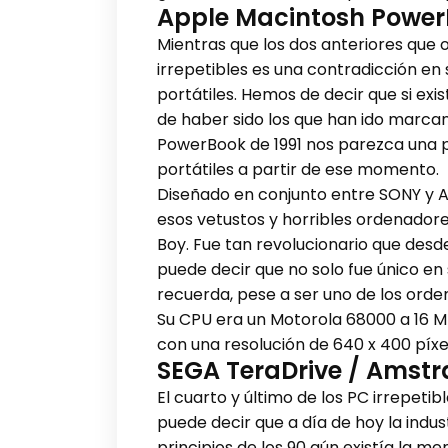
Apple Macintosh Power
Mientras que los dos anteriores que
irrepetibles es una contradicción en 
portátiles. Hemos de decir que si ex
de haber sido los que han ido marca
PowerBook de 1991 nos parezca una p
portátiles a partir de ese momento.
Diseñado en conjunto entre SONY y Ap
esos vetustos y horribles ordenado
Boy. Fue tan revolucionario que desd
puede decir que no solo fue único e
recuerda, pese a ser uno de los orden
Su CPU era un Motorola 68000 a 16 MH
con una resolución de 640 x 400 píxe
SEGA TeraDrive / Amst
El cuarto y último de los PC irrepeti
puede decir que a día de hoy la indu
principios de los 90 aún existía la 