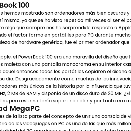
Book 100
 os hemos mostrado son ordenadores más bien oscuros y d
sí mismo, ya que se ha visto repetido mil veces al ser el
iste algo que siempre nos ha sorprendido respecto a Appl
ndo el factor forma en portátiles para PC durante mucho
ieza de hardware genérica, fue el primer ordenador que 
ple, el PowerBook 100 era una maravilla del diseño que 
res maleta con una pantalla monocroma en su interior c
e aquel entonces todos los portátiles copiaron el diseño 
n su día. Desgraciadamente como muchas de las innovacio
adores más únicos de la historia por la influencia que tuv
z, 2 MB de RAM y disponía de un disco duro de 20 MB. ¿E
les, pero este no tenía soporte a color y por tanto era
rad MegaPC
bles de la lista parte del concepto de unir una consola de
stria de los videojuegos en PC es una de las que más mill
mentalidad del PC para jugar y su hardware no estaba tan 