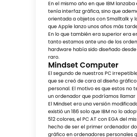
En el mismo año en que IBM lanzaba e
tenía interfaz gráfica, sino que ade
orientada a objetos con Smalltalk y l
que Apple lanzo unos años más tarde
En lo que también era superior era en
tanto estamos ante uno de los ordena
hardware había sido diseñado desde 
raro.
Mindset Computer
El segundo de nuestros PC irrepetib
que se creó de cara al diseño gráfico
personal. El motivo es que estos no t
un ordenador que podríamos llamar l
El Mindset era una versión modificad
existió un 186 solo que IBM no lo ad
512 colores, el PC AT con EGA del mi
hecho de ser el primer ordenador dom
gráfico en ordenadores personales q