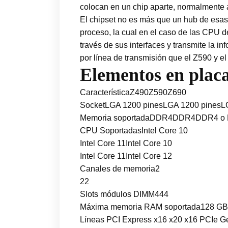
colocan en un chip aparte, normalmente a
El chipset no es más que un hub de esas d
proceso, la cual en el caso de las CPU de 
través de sus interfaces y transmite la in
por línea de transmisión que el Z590 y el Z
Elementos en placa
CaracterísticaZ490Z590Z690
SocketLGA 1200 pinesLGA 1200 pinesL
Memoria soportadaDDR4DDR4DDR4 o DD
CPU SoportadasIntel Core 10
Intel Core 11Intel Core 10
Intel Core 11Intel Core 12
Canales de memoria2
22
Slots módulos DIMM444
Máxima memoria RAM soportada128 G
Líneas PCI Express x16 x20 x16 PCIe Ge