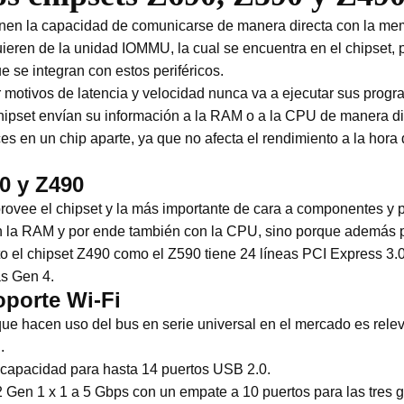
ienen la capacidad de comunicarse de manera directa con la mem
uieren de la unidad IOMMU, la cual se encuentra en el chipset
 se integran con estos periféricos.
motivos de latencia y velocidad nunca va a ejecutar sus progr
chipset envían su información a la RAM o a la CPU de manera di
es en un chip aparte, ya que no afecta el rendimiento a la hora de
0 y Z490
provee el chipset y la más importante de cara a componentes y p
on la RAM y por ende también con la CPU, sino porque además p
 el chipset Z490 como el Z590 tiene 24 líneas PCI Express 3.0
as Gen 4.
oporte Wi-Fi
ue hacen uso del bus en serie universal en el mercado es relev
.
n capacidad para hasta 14 puertos USB 2.0.
Gen 1 x 1 a 5 Gbps con un empate a 10 puertos para las tres g