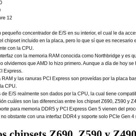
0
0
ore 12
n pequeño concentrador de E/S en su interior, el cual le da acc
el chipset incluido en la placa, pero lo que sí que es necesario
nte con la CPU.
 interfaz con la memoria RAM conocida como Northbridge y es qu
 no olvidemos que AMD lo hizo primero. Aunque a día de hoy se 
I Express.
 RAM y las ranuras PCI Express son proveídas por la placa base
 la CPU.
s de E/S realmente son dados por la CPU, la cual tiene compatib
ión cuáles son las diferencias entre los chipset Z690, Z590 
oporte para memoria DDR5 y PCI Express Gen 5 vienen del proce
o obstante con una interfaz DDR4 y soporte solo PCIe Gen 4 no
los chipsets Z690, Z590 y Z49