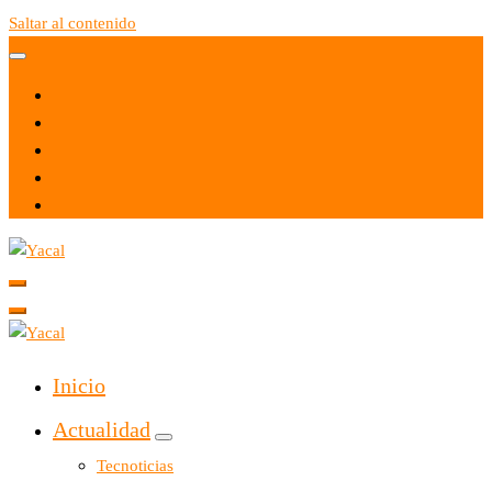
Saltar al contenido
Yacal micro hosting
Yacal micro hosting
Inicio
Actualidad
Tecnoticias