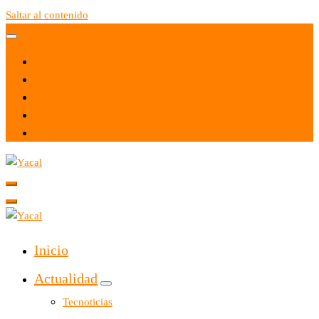
Saltar al contenido
Yacal micro hosting
Yacal micro hosting
Inicio
Actualidad
Tecnoticias