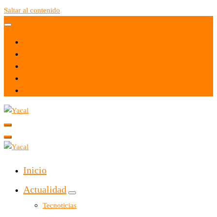
Saltar al contenido
Yacal micro hosting
Yacal micro hosting
Inicio
Actualidad
Tecnoticias