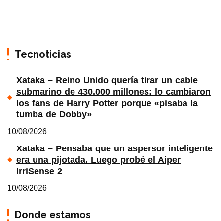
Tecnoticias
Xataka – Reino Unido quería tirar un cable
submarino de 430.000 millones: lo cambiaron
los fans de Harry Potter porque «pisaba la
tumba de Dobby»
10/08/2026
Xataka – Pensaba que un aspersor inteligente
era una pijotada. Luego probé el Aiper
IrriSense 2
10/08/2026
Donde estamos