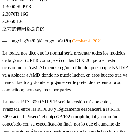
1.3090 SUPER
2.3070Ti 16G
3.2060 12G
之前的傳聞都是真的！
— hongxing2020 (@hongxing2020)
October 4, 2021
La lógica nos dice que lo normal sería presentar todos los modelos
de la gama SUPER como pasó con las RTX 20, pero en esta
ocasión no será así. Al menos según lo filtrado, puesto que NVIDIA
va a golpear a AMD donde no puede luchar, en esos huecos que ya
tiene cubiertos y donde el gigante verde pretende desbancar a su
competidor, pero vayamos por partes.
La nueva RTX 3090 SUPER será la versión más potente y
avanzada entre las RTX 30 y lógicamente desbancará a la RTX
3090 actual. Poseerá el
chip GA102 completo
, tal y como fue
concebido con su especificación final, por lo que el aumento de
rendimiento será leve, pero justificado para lanzar dicho chip. Otra