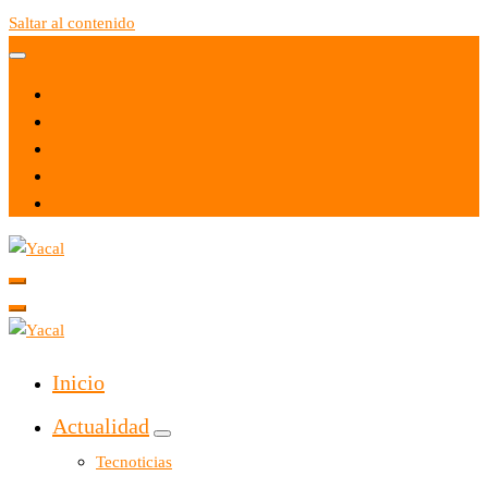
Saltar al contenido
Yacal micro hosting
Yacal micro hosting
Inicio
Actualidad
Tecnoticias