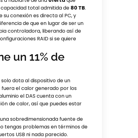
s a hablarte de una
oferta
que
capacidad total admitida de
80 TB
.
su conexión es directa al PC, y
ferencia de que en lugar de ser un
opia controladora, liberando así de
onfiguraciones RAID si se quiere
ene un 11% de
solo dota al dispositivo de un
 fuera el calor generado por los
 aluminio el DAS cuenta con un
ción de calor, así que puedes estar
ra una sobredimensionada fuente de
o no tengas problemas en términos de
uertos USB ni nada parecido.