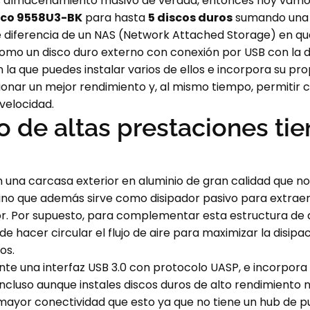
tas almacenamiento masivo de verdad, entonces hoy vamo
ico 9558U3-BK
para hasta
5 discos duros
sumando una 
diferencia de un NAS (Network Attached Storage) en que 
mo un disco duro externo con conexión por USB con la di
n la que puedes instalar varios de ellos e incorpora su pr
onar un mejor rendimiento y, al mismo tiempo, permitir c
 velocidad.
o de altas prestaciones ti
una carcasa exterior en aluminio de gran calidad que no 
sino que además sirve como disipador pasivo para extraer
rior. Por supuesto, para complementar esta estructura de
e hacer circular el flujo de aire para maximizar la disipa
os.
ante una interfaz USB 3.0 con protocolo UASP, e incorpo
incluso aunque instales discos duros de alto rendimient
 mayor conectividad que esto ya que no tiene un hub de p