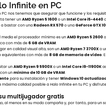
o Infinite en PC
PC nos tenemos que asegurar que funcione y los requisitos 
sta tener un
AMD Ryzen 5 1600
o un
Intel Core i5-4440
c
a a bastar con una
Radeon RX 570
o una
GeForce GTX 10
dad media el procesador mínimo es un
AMD Ryzen 5 2600
o
fica con más de
6 GB de VRAM
.
ar en calidad visual alta, son un
AMD Ryzen 7 3700X
o u
 equivalentes con más de
8 GB de memoria de vídeo
. 
sitar un
AMD Ryzen 9 5900X
o un
Intel Core i9-11900K
ac
 con un
mínimo de 10 GB de VRAM
.
ento
para su instalación y tener
Windows 10 actualizado
 máxima calidad posible a Halo Infinite en tu PC y disfrut
su multijugador gratis
ego, al menos en su modo campaña y, por tanto, para un so