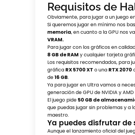
Requisitos de Hal
Obviamente, para jugar a un juego en 
Si queremos jugar en mínimo nos ba
memoria
, en cuanto a la GPU nos v
VRAM.
Para jugar con los gráficos en cali
8 GB de RAM
y cualquier tarjeta grá
Los requisitos recomendados, para jug
gráfica
RX 5700 XT
o una
RTX 2070
o
de
16 GB
.
Ya para jugar en Ultra vamos a nece
generación de GPU de NVIDIA y AMD
El juego pide
50 GB de almacenami
que puedas jugar sin problemas y a la
maestro.
Ya puedes disfrutar de 
Aunque el lanzamiento oficial del ju