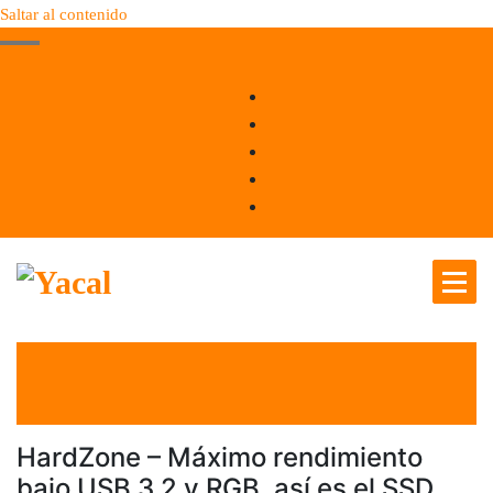
Saltar al contenido
Yacal micro hosting
el 3 Feb 2021
por
Tecnología
HardZone – Máximo rendimiento
bajo USB 3.2 y RGB, así es el SSD