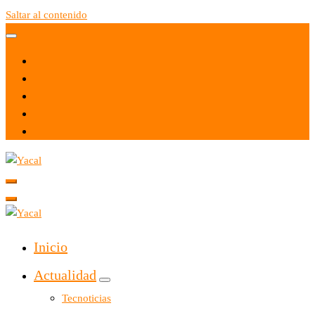
Saltar al contenido
Yacal micro hosting
Yacal micro hosting
Inicio
Actualidad
Tecnoticias