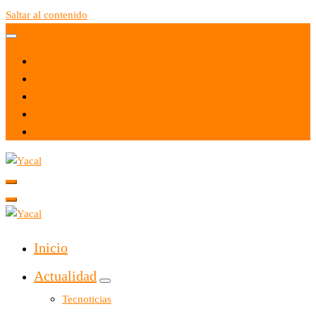
Saltar al contenido
Yacal micro hosting
Yacal micro hosting
Inicio
Actualidad
Tecnoticias