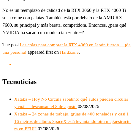
No es un reemplazo de calidad de la RTX 3060 y la RTX 4060 Ti
se la come con patatas. También está por debajo de la AMD RX
7600, su principal y más barata, competidora. Entonces, ¿para qué
NVIDIA ha sacado un modelo tan «cutre»?
The post
Las colas para comprar la RTX 4060 en Japón fueron… ¡de
appeared first on
.
una persona!
HardZone
Tecnoticias
Xataka – Hoy No Circula sabatino: qué autos pueden circular
08/08/2026
y cuáles descansan el 8 de agosto
Xataka – 24 zonas de trabajo, grúas de 400 toneladas y casi 1
16 metros de altura: SpaceX está levantando otra megaestructu
07/08/2026
ra en EEUU