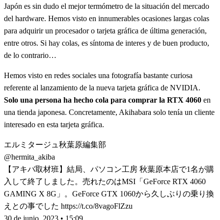
Japón es sin dudo el mejor termómetro de la situación del mercado
del hardware. Hemos visto en innumerables ocasiones largas colas
para adquirir un procesador o tarjeta gráfica de última generación,
entre otros. Si hay colas, es síntoma de interes y de buen producto,
de lo contrario…
Hemos visto en redes sociales una fotografía bastante curiosa
referente al lanzamiento de la nueva tarjeta gráfica de NVIDIA.
Solo una persona ha hecho cola para comprar la RTX 4060
en
una tienda japonesa. Concretamente, Akihabara solo tenía un cliente
interesado en esta tarjeta gráfica.
エルミタージュ秋葉原編集部
@hermita_akiba
【アキバ取材班】結局、パソコン工房 秋葉原本店で1名が購
入して終了しました。売れたのはMSI「GeForce RTX 4060
GAMING X 8G」。GeForce GTX 1060から久しぶりの乗り換
えとの事でした https://t.co/8vagoFlZzu
30 de junio, 2023 • 15:09