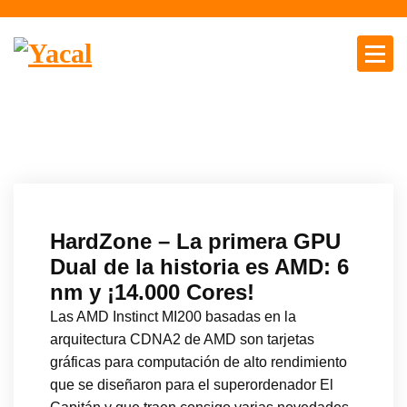
S
a
l
t
Yacal micro hosting
a
r
a
l
c
o
n
HardZone – La primera GPU
t
Dual de la historia es AMD: 6
e
nm y ¡14.000 Cores!
n
i
Las AMD Instinct MI200 basadas en la
d
arquitectura CDNA2 de AMD son tarjetas
o
gráficas para computación de alto rendimiento
que se diseñaron para el superordenador El