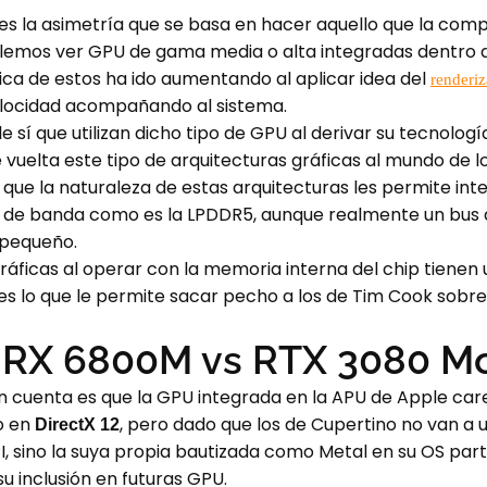
es la asimetría que se basa en hacer aquello que la comp
olemos ver GPU de gama media o alta integradas dentro d
tica de estos ha ido aumentando al aplicar idea del
renderiz
locidad acompañando al sistema.
 sí que utilizan dicho tipo de GPU al derivar su tecnolog
 vuelta este tipo de arquitecturas gráficas al mundo de 
que la naturaleza de estas arquitecturas les permite int
de banda como es la LPDDR5, aunque realmente un bus d
 pequeño.
gráficas al operar con la memoria interna del chip tie
s lo que le permite sacar pecho a los de Tim Cook sobre 
 RX 6800M vs RTX 3080 Mo
 cuenta es que la GPU integrada en la APU de Apple car
o en
, pero dado que los de Cupertino no van a u
DirectX 12
, sino la suya propia bautizada como Metal en su OS part
u inclusión en futuras GPU.