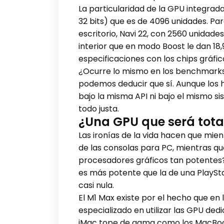
La particularidad de la GPU integrad
32 bits) que es de 4096 unidades. Pa
escritorio, Navi 22, con 2560 unidad
interior que en modo Boost le dan 18
especificaciones con los chips gráf
¿Ocurre lo mismo en los benchmarks?
podemos deducir que sí. Aunque los 
bajo la misma API ni bajo el mismo s
todo justa.
¿Una GPU que será tot
Las ironías de la vida hacen que mi
de las consolas para PC, mientras qu
procesadores gráficos tan potentes?
es más potente que la de una PlaySta
casi nula.
El M1 Max existe por el hecho que e
especializado en utilizar las GPU de
iMac tope de gama como los MacBoo