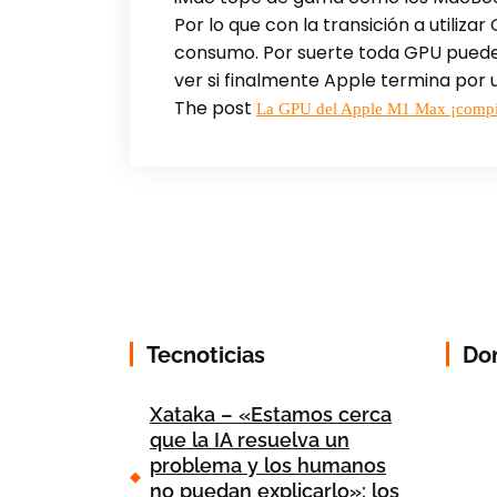
Por lo que con la transición a utiliz
consumo. Por suerte toda GPU puede
ver si finalmente Apple termina por u
The post
La GPU del Apple M1 Max ¡comp
Tecnoticias
Do
Xataka – «Estamos cerca
que la IA resuelva un
problema y los humanos
no puedan explicarlo»: los