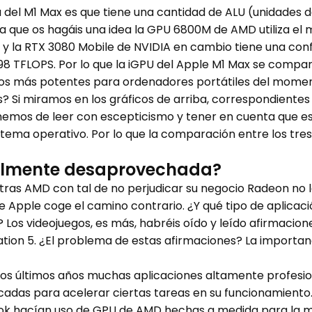
a del M1 Max es que tiene una cantidad de ALU (unidades 
ra que os hagáis una idea la GPU 6800M de AMD utiliza el
es y la RTX 3080 Mobile de NVIDIA en cambio tiene una con
,98 TFLOPS. Por lo que la iGPU del Apple M1 Max se compar
icos más potentes para ordenadores portátiles del mome
 Si miramos en los gráficos de arriba, correspondientes
hemos de leer con escepticismo y tener en cuenta que es
istema operativo. Por lo que la comparación entre los tre
almente desaprovechada?
entras AMD con tal de no perjudicar su negocio Radeon n
e Apple coge el camino contrario. ¿Y qué tipo de aplicaci
 Los videojuegos, es más, habréis oído y leído afirmacio
tion 5. ¿El problema de estas afirmaciones? La importan
n los últimos años muchas aplicaciones altamente profes
dicadas para acelerar ciertas tareas en su funcionamiento
k hacían uso de GPU de AMD hechas a medida para la m