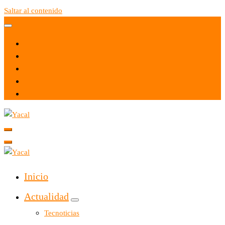
Saltar al contenido
Yacal micro hosting
Yacal micro hosting
Inicio
Actualidad
Tecnoticias