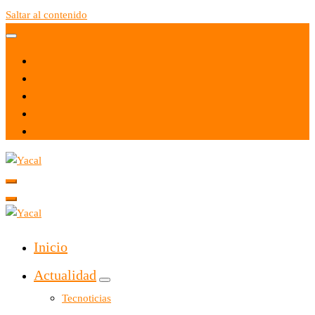
Saltar al contenido
Yacal micro hosting
Yacal micro hosting
Inicio
Actualidad
Tecnoticias