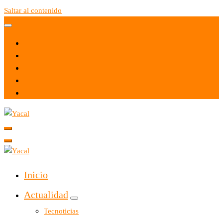
Saltar al contenido
Yacal micro hosting
Yacal micro hosting
Inicio
Actualidad
Tecnoticias