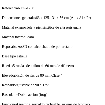
ReferenciaNFG-1730
Dimensiones generales68 x 125-131 x 56 cm (An x Al x Pr)
Material externoTela y piel sintética de alta resistencia
Material internoFoam
Reposabrazos3D con alcolchado de poliuretano
BaseTipo estrella
Ruedas5 ruedas de nailon de 60 mm de diámetro
ElevadorPistón de gas de 80 mm Clase 4
RespaldoAjustable de 90 a 135º
BasculanteDoble acción (frog)
FuncionesGiratoria, respaldo reclinable, sistema de bloqueo,