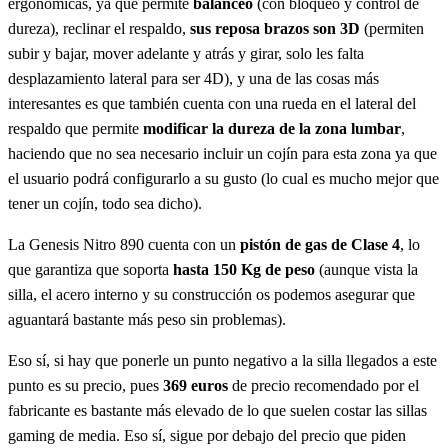
ergonómicas, ya que permite
balanceo
(con bloqueo y control de
dureza), reclinar el respaldo,
sus reposa brazos son 3D
(permiten
subir y bajar, mover adelante y atrás y girar, solo les falta
desplazamiento lateral para ser 4D), y una de las cosas más
interesantes es que también cuenta con una rueda en el lateral del
respaldo que permite
modificar la dureza de la zona lumbar
,
haciendo que no sea necesario incluir un cojín para esta zona ya que
el usuario podrá configurarlo a su gusto (lo cual es mucho mejor que
tener un cojín, todo sea dicho).
La Genesis Nitro 890 cuenta con un
pistón de gas de Clase 4
, lo
que garantiza que soporta
hasta 150 Kg de peso
(aunque vista la
silla, el acero interno y su construcción os podemos asegurar que
aguantará bastante más peso sin problemas).
Eso sí, si hay que ponerle un punto negativo a la silla llegados a este
punto es su precio, pues
369 euros
de precio recomendado por el
fabricante es bastante más elevado de lo que suelen costar las sillas
gaming de media. Eso sí, sigue por debajo del precio que piden