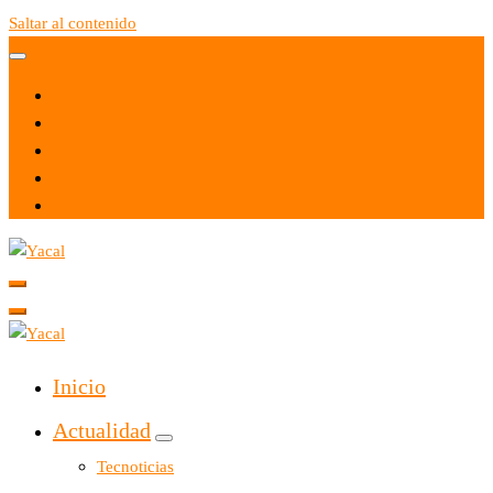
Saltar al contenido
Yacal micro hosting
Yacal micro hosting
Inicio
Actualidad
Tecnoticias