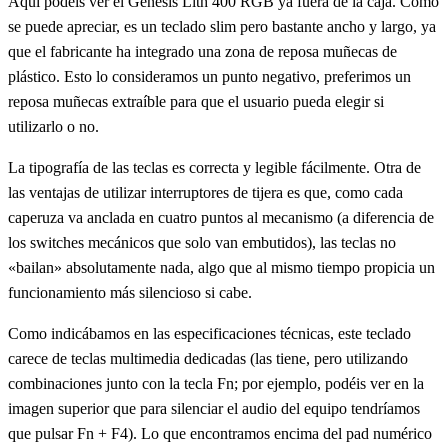
Aquí podéis ver el Genesis Lith 400 RGB ya fuera de la caja. Como
se puede apreciar, es un teclado slim pero bastante ancho y largo, ya
que el fabricante ha integrado una zona de reposa muñecas de
plástico. Esto lo consideramos un punto negativo, preferimos un
reposa muñecas extraíble para que el usuario pueda elegir si
utilizarlo o no.
La tipografía de las teclas es correcta y legible fácilmente. Otra de
las ventajas de utilizar interruptores de tijera es que, como cada
caperuza va anclada en cuatro puntos al mecanismo (a diferencia de
los switches mecánicos que solo van embutidos), las teclas no
«bailan» absolutamente nada, algo que al mismo tiempo propicia un
funcionamiento más silencioso si cabe.
Como indicábamos en las especificaciones técnicas, este teclado
carece de teclas multimedia dedicadas (las tiene, pero utilizando
combinaciones junto con la tecla Fn; por ejemplo, podéis ver en la
imagen superior que para silenciar el audio del equipo tendríamos
que pulsar Fn + F4). Lo que encontramos encima del pad numérico