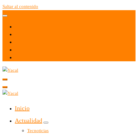
Saltar al contenido
Yacal micro hosting
Yacal micro hosting
Inicio
Actualidad
Tecnoticias