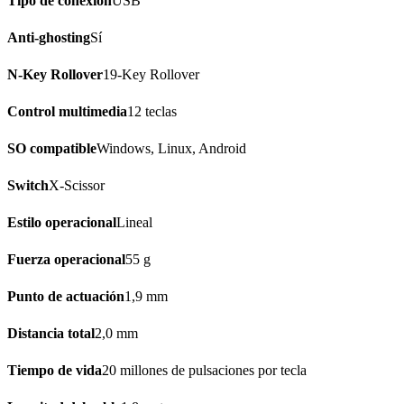
Tipo de conexión
USB
Anti-ghosting
Sí
N-Key Rollover
19-Key Rollover
Control multimedia
12 teclas
SO compatible
Windows, Linux, Android
Switch
X-Scissor
Estilo operacional
Lineal
Fuerza operacional
55 g
Punto de actuación
1,9 mm
Distancia total
2,0 mm
Tiempo de vida
20 millones de pulsaciones por tecla