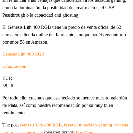
sin renunciar a las ventajas que caracterizan a los teclados gaming,
como la iluminación, la posibilidad de crear macros, el USB
Passthrough o la capacidad anti ghosting.
El Genesis Lith 400 RGB tiene un precio de venta oficial de 62
euros en la tienda online del fabricante, aunque podéis encontrarlo
por unos 58 en Amazon.
Genesis Lith 400 RGB
Cómpralo en
EUR
58,26
Por todo ello, creemos que este teclado se merece nuestro galardón
de Plata, así como nuestra recomendación por su muy buen
rendimiento.
The post
Genesis Lith 400 RGB, review: tu teclado gaming no tiene
appeared first on
.
por qué ser mecánico
HardZone