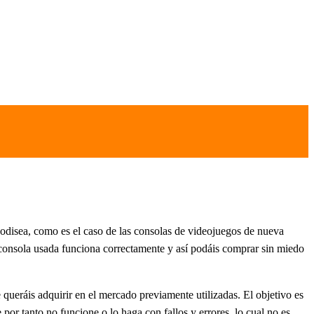
odisea, como es el caso de las consolas de videojuegos de nueva
 consola usada funciona correctamente y así podáis comprar sin miedo
 queráis adquirir en el mercado previamente utilizadas. El objetivo es
r tanto no funcione o lo haga con fallos y errores, lo cual no es