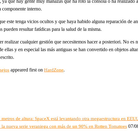
, ya que hay gente muy manazas que ha roto la consola o ha realizado a
n componente interno.
que este tenga vicios ocultos y que haya habido alguna reparación de a
 pueden resultar fatídicas para la salud de la misma.
r realizar cualquier gestión que necesitemos hacer a posteriori. No es 
ellas y en especial las más antiguas se han convertido en objetos alt
escrito.
appeared first on
.
sejos
HardZone
16 metros de altura: SpaceX está levantando otra megaestructura en EEU
07/0
o: la nueva serie veraniega con más de un 90% en Rotten Tomatoes