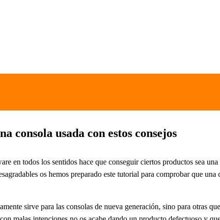
a consola usada con estos consejos
e en todos los sentidos hace que conseguir ciertos productos sea una 
desagradables os hemos preparado este tutorial para comprobar que una
amente sirve para las consolas de nueva generación, sino para otras que
con malas intenciones no os acabe dando un producto defectuoso y que po