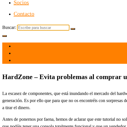
Socios
Contacto
Buscar:
el 19 Oct 2021
por
Tecnología
HardZone – Evita problemas al comprar un
La escasez de componentes, que está inundando el mercado del hardwar
generación. Es por ello que para que no os encontréis con sorpresas 
a tirar el dinero.
Antes de ponernos por faena, hemos de aclarar que este tutorial no sol
que podáis tener una consola totalmente funcional y que un vendedor 