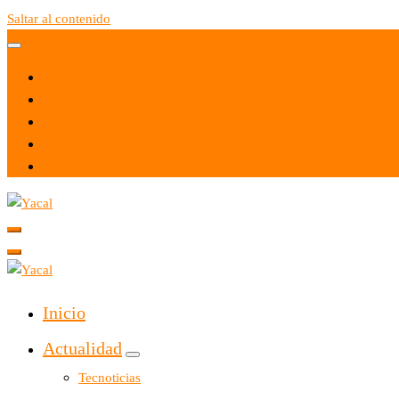
Saltar al contenido
Yacal micro hosting
Yacal micro hosting
Inicio
Actualidad
Tecnoticias