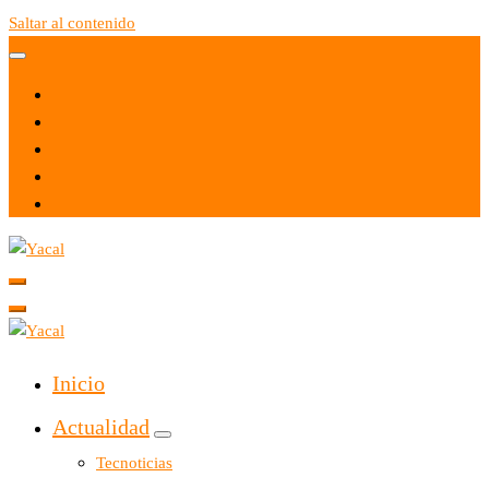
Saltar al contenido
Yacal micro hosting
Yacal micro hosting
Inicio
Actualidad
Tecnoticias