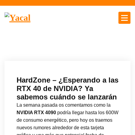
S
a
l
t
Yacal micro hosting
a
r
a
l
c
o
n
HardZone – ¿Esperando a las
t
RTX 40 de NVIDIA? Ya
e
sabemos cuándo se lanzarán
n
i
La semana pasada os comentamos como la
d
NVIDIA RTX 4090
podría llegar hasta los 600W
o
de consumo energético, pero hoy os traemos
nuevos rumores alrededor de esta tarjeta