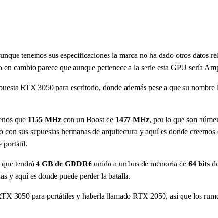
aunque tenemos sus especificaciones la marca no ha dado otros datos rel
ro en cambio parece que aunque pertenece a la serie esta GPU sería Amp
upuesta RTX 3050 para escritorio, donde además pese a que su nombre l
enos que
1155 MHz
con un Boost de
1477 MHz
, por lo que son núme
do con sus supuestas hermanas de arquitectura y aquí es donde cree
portátil.
o que tendrá
4 GB de GDDR6
unido a un bus de memoria de
64 bits
do
s y aquí es donde puede perder la batalla.
 3050 para portátiles y haberla llamado RTX 2050, así que los rumores