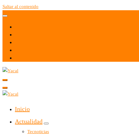
Saltar al contenido
Yacal micro hosting
Yacal micro hosting
Inicio
Actualidad
Tecnoticias