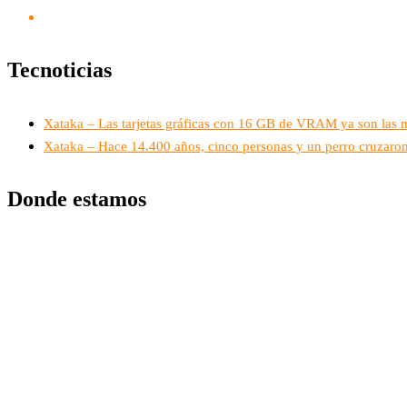
Tecnoticias
Xataka – Las tarjetas gráficas con 16 GB de VRAM ya son las má
Xataka – Hace 14.400 años, cinco personas y un perro cruzaron
Donde estamos