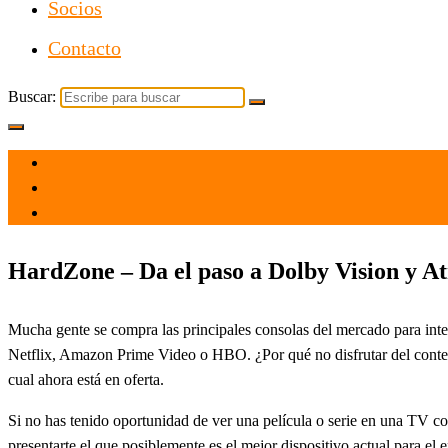
Socios
Contacto
Buscar:
el 7 Oct 2021
por
Tecnología
HardZone – Da el paso a Dolby Vision y At
Mucha gente se compra las principales consolas del mercado para inten
Netflix, Amazon Prime Video o HBO. ¿Por qué no disfrutar del cont
cual ahora está en oferta.
Si no has tenido oportunidad de ver una película o serie en una TV 
presentarte el que posiblemente es el mejor dispositivo actual para e