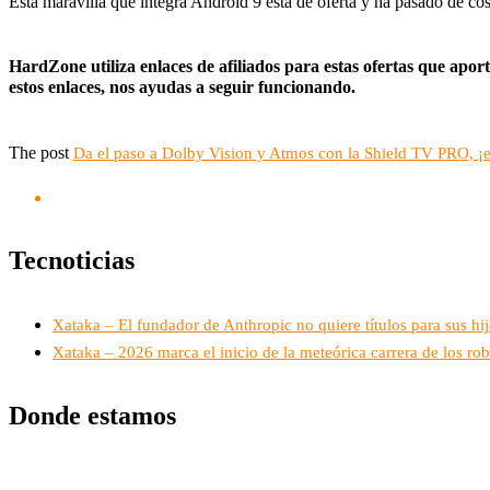
Esta maravilla que integra Android 9 está de oferta y ha pasado de co
HardZone utiliza enlaces de afiliados para estas ofertas que apo
estos enlaces, nos ayudas a seguir funcionando.
The post
Da el paso a Dolby Vision y Atmos con la Shield TV PRO, ¡e
Tecnoticias
Xataka – El fundador de Anthropic no quiere títulos para sus hij
Xataka – 2026 marca el inicio de la meteórica carrera de los robo
Donde estamos