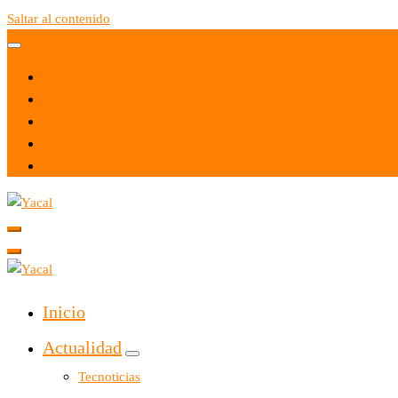
Saltar al contenido
Yacal micro hosting
Yacal micro hosting
Inicio
Actualidad
Tecnoticias