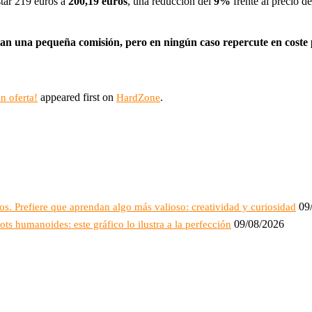
star 219 euros a
200,19 euros
, una reducción del
9%
frente al precio de
rtan una pequeña comisión, pero en ningún caso repercute en coste
appeared first on
.
n oferta!
HardZone
09
os. Prefiere que aprendan algo más valioso: creatividad y curiosidad
09/08/2026
ts humanoides: este gráfico lo ilustra a la perfección