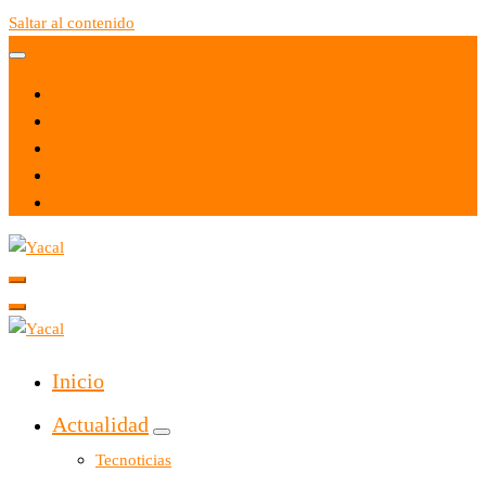
Saltar al contenido
Yacal micro hosting
Yacal micro hosting
Inicio
Actualidad
Tecnoticias