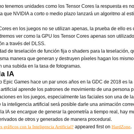
o tenemos unidades como los Tensor Cores la respuesta es no
ía que NVIDIA a corto o medio plazo lanzará un algoritmo al est
ores en los juegos no se utilizan apenas, la prueba de ello es
dremos ver como la GPU los Tensor Cores apenas son utilizados
ón a través del DLSS.
dad de teselación de función fija o shaders para la teselación, 
sma manera que generan y destruyen píxeles hagan los mismo c
en una subida en la tasa de fotogramas.
la IA
tro Epic Games hace un par unos años en la GDC de 2018 es la 
ia artificial aprende los patrones de movimiento de una persona 
ciones en los juegos, especialmente las faciales son una de las
 la inteligencia artificial será posible darle una animación corre
e la IA se encargue de generar la geometría a tiempo real, hay
rivados de otros y generados de manera procedural.
appeared first on
.
gráficos con la Inteligencia Artificial?
HardZone