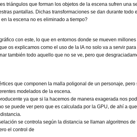
ntes triángulos que forman los objetos de la escena sufren una 
estras pantallas. Dichas transformaciones se dan durante todo e
r en la escena no es eliminado a tiempo?
gráfico con este, lo que en entornos donde se mueven millones
que os explicamos como el uso de la IA no solo va a servir para
inar también todo aquello que no se ve, pero que desgraciadam
értices que componen la malla poligonal de un personaje, pero s
iferentes modelados de la escena.
raproducente ya que si la hacemos de manera exagerada nos po
no se puede ver pero que es calculada por la GPU, de ahí a que
distancia.
eselación se controla según la distancia se llaman algoritmos de
ro el control de