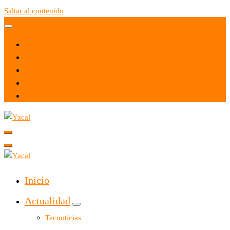
Saltar al contenido
Yacal micro hosting
Yacal micro hosting
Inicio
Actualidad
Tecnoticias