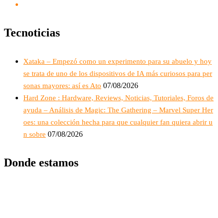
Tecnoticias
Xataka – Empezó como un experimento para su abuelo y hoy
se trata de uno de los dispositivos de IA más curiosos para per
07/08/2026
sonas mayores: así es Ato
Hard Zone : Hardware, Reviews, Noticias, Tutoriales, Foros de
ayuda – Análisis de Magic: The Gathering – Marvel Super Her
oes: una colección hecha para que cualquier fan quiera abrir u
07/08/2026
n sobre
Donde estamos