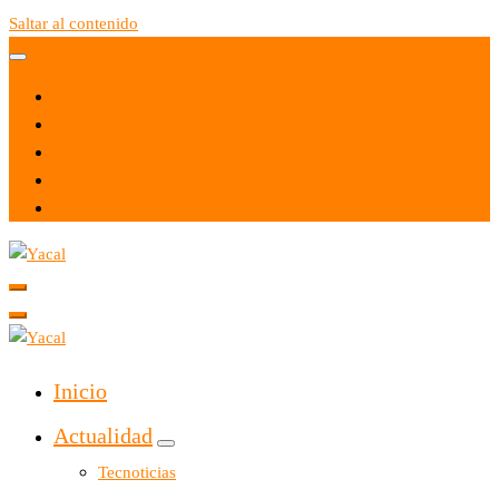
Saltar al contenido
Yacal micro hosting
Yacal micro hosting
Inicio
Actualidad
Tecnoticias