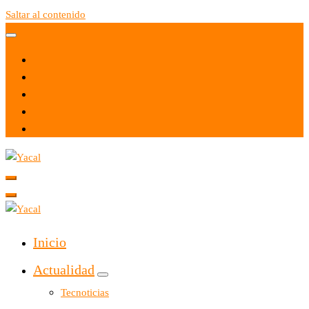
Saltar al contenido
Yacal micro hosting
Yacal micro hosting
Inicio
Actualidad
Tecnoticias