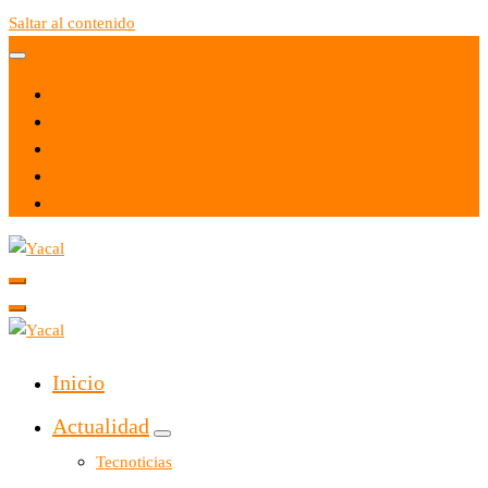
Saltar al contenido
Yacal micro hosting
Yacal micro hosting
Inicio
Actualidad
Tecnoticias