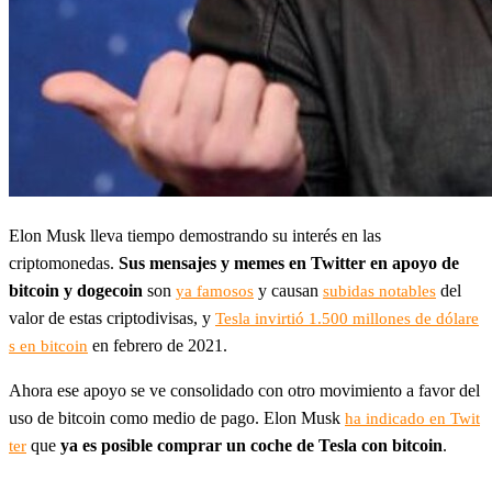
Elon Musk lleva tiempo demostrando su interés en las
criptomonedas.
Sus mensajes y memes en Twitter en apoyo de
bitcoin y dogecoin
son
y causan
del
ya famosos
subidas notables
valor de estas criptodivisas, y
Tesla invirtió 1.500 millones de dólare
en febrero de 2021.
s en bitcoin
Ahora ese apoyo se ve consolidado con otro movimiento a favor del
uso de bitcoin como medio de pago. Elon Musk
ha indicado en Twit
que
ya es posible comprar un coche de Tesla con bitcoin
.
ter