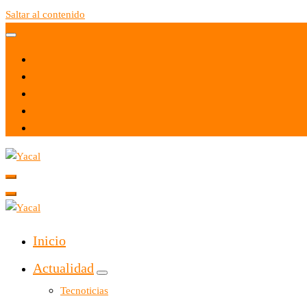
Saltar al contenido
Yacal micro hosting
Yacal micro hosting
Inicio
Actualidad
Tecnoticias