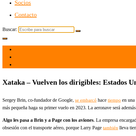
Socios
Contacto
Buscar:
el 2 Jun 2022
por
Tecnología
Xataka – Vuelven los dirigibles: Estados U
Sergey Brin, co-fundador de Google,
hace
en una m
se embarcó
tiempo
más pequeña haga su primer vuelo en 2023. La aeronave será además la
Algo les pasa a Brin y a Page con los aviones
. La empresa encargad
obsesión con el transporte aéreo, porque Larry Page
lleva tie
también