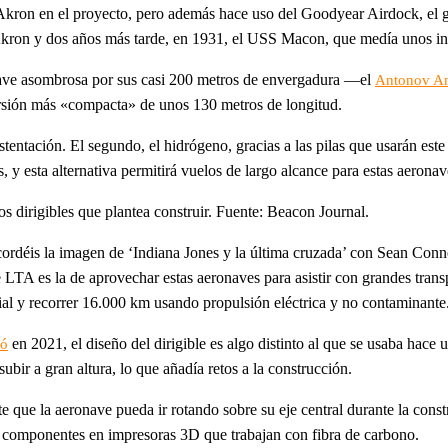
Akron en el proyecto, pero además hace uso del Goodyear Airdock, el 
Akron y dos años más tarde, en 1931, el USS Macon, que medía unos inc
onave asombrosa por sus casi 200 metros de envergadura —el
Antonov A
versión más «compacta» de unos 130 metros de longitud.
stentación. El segundo, el hidrógeno, gracias a las pilas que usarán est
, y esta alternativa permitirá vuelos de largo alcance para estas aeronav
s dirigibles que plantea construir. Fuente: Beacon Journal.
rdéis la imagen de ‘Indiana Jones y la última cruzada’ con Sean Conner
e LTA es la de aprovechar estas aeronaves para asistir con grandes trans
rial y recorrer 16.000 km usando propulsión eléctrica y no contaminante
en 2021, el diseño del dirigible es algo distinto al que se usaba hac
ró
subir a gran altura, lo que añadía retos a la construcción.
e que la aeronave pueda ir rotando sobre su eje central durante la cons
 componentes en impresoras 3D que trabajan con fibra de carbono.