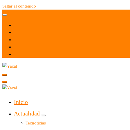
Saltar al contenido
Yacal micro hosting
Yacal micro hosting
Inicio
Actualidad
Tecnoticias