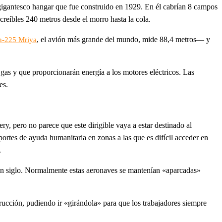
gigantesco hangar que fue construido en 1929. En él cabrían 8 campos
reíbles 240 metros desde el morro hasta la cola.
, el avión más grande del mundo, mide 88,4 metros— y
n-225 Mriya
e gas y que proporcionarán energía a los motores eléctricos. Las
es.
y, pero no parece que este dirigible vaya a estar destinado al
portes de ayuda humanitaria en zonas a las que es difícil acceder en
.
e un siglo. Normalmente estas aeronaves se mantenían «aparcadas»
trucción, pudiendo ir «girándola» para que los trabajadores siempre