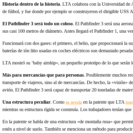
Historia dentro de la historia
. LTA colabora con la Universidad de 
de fútbol, y fue donde por ejemplo se construyeron el dirigible USS 
El Pathfinder 3 será todo un coloso
. El Pathfinder 3 será una aer
sus casi 100 metros de diámetro. Antes llegará el Pathfinder 1, una 
Funcionará con dos gases: el primero, el helio, que propocionará la su
baterías de ión litio usadas en coches eléctricos son demasiado pesadas
LTA mostró su ‘baby airship», un pequeño prototipo de lo que serán lo
Más para mercancías que para personas
. Posiblemente muchos reco
transporte de viajeros, sino al de mercancías. De hecho, la «visión» d
avión. El Pathfinder 3 será capaz de transportar 20 toneladas de mate
Una estructura peculiar
. Como
en la patente que LTA
se revela
log
mientras su estructura rígida se construía. Los trabajadores tenían que 
En la patente se habla de una estructura «de montaña rusa» que permit
estén a nivel de suelo. También se menciona un método para producir