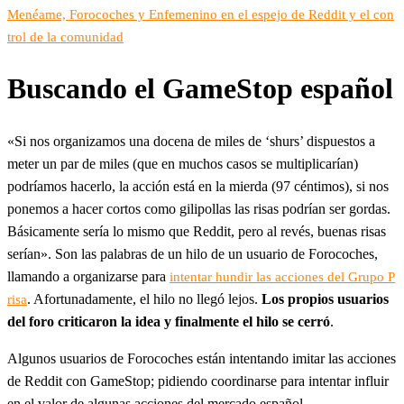
Menéame, Forocoches y Enfemenino en el espejo de Reddit y el con
trol de la comunidad
Buscando el GameStop español
«Si nos organizamos una docena de miles de ‘shurs’ dispuestos a
meter un par de miles (que en muchos casos se multiplicarían)
podríamos hacerlo, la acción está en la mierda (97 céntimos), si nos
ponemos a hacer cortos como gilipollas las risas podrían ser gordas.
Básicamente sería lo mismo que Reddit, pero al revés, buenas risas
serían». Son las palabras de un hilo de un usuario de Forocoches,
llamando a organizarse para
intentar hundir las acciones del Grupo P
. Afortunadamente, el hilo no llegó lejos.
Los propios usuarios
risa
del foro criticaron la idea y finalmente el hilo se cerró
.
Algunos usuarios de Forocoches están intentando imitar las acciones
de Reddit con GameStop; pidiendo coordinarse para intentar influir
en el valor de algunas acciones del mercado español.