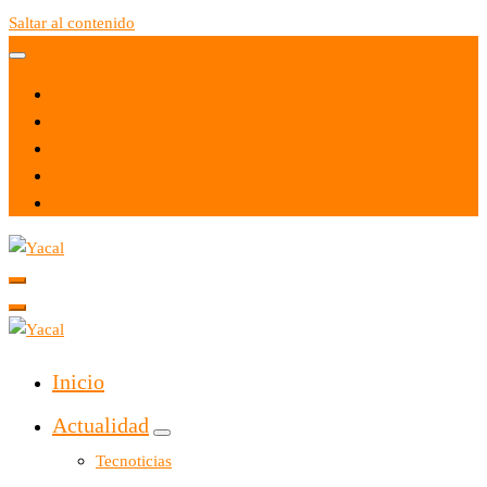
Saltar al contenido
Yacal micro hosting
Yacal micro hosting
Inicio
Actualidad
Tecnoticias