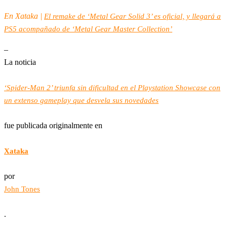
En Xataka |
El remake de ‘Metal Gear Solid 3’ es oficial, y llegará a
PS5 acompañado de ‘Metal Gear Master Collection’
–
La noticia
‘Spider-Man 2’ triunfa sin dificultad en el Playstation Showcase con
un extenso gameplay que desvela sus novedades
fue publicada originalmente en
Xataka
por
John Tones
.