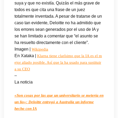
suya y que no existía. Quizás el más grave de
todos es que cita una frase de un juez
totalmente inventada. A pesar de tratarse de un
caso tan evidente, Deloitte no ha admitido que
los errores sean generados por el uso de IA y
se han limitado a comentar que “el asunto se
ha resuelto directamente con el cliente”.
Imagen |
Wikipedia
En Xataka |
Klarna tiene clarísimo que la IA es el m
ejor aliado posible. Así que la ha usado para sustituir
a su CEO
–
La noticia
«Son cosas por las que un universitario se metería en
un lío»: Deloitte entregó a Australia un informe
hecho con IA