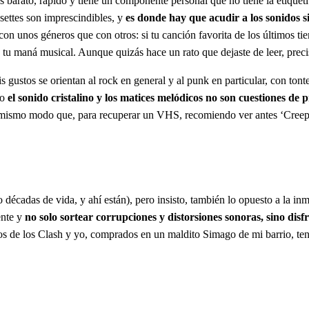
barato, rápido y tiene un componente personal que no tiene la etiqueti
settes son imprescindibles, y
es donde hay que acudir a los sonidos si
s con unos géneros que con otros: si tu canción favorita de los últimos t
te tu maná musical. Aunque quizás hace un rato que dejaste de leer, pre
 gustos se orientan al rock en general y al punk en particular, con ton
so
el sonido cristalino y los matices melódicos no son cuestiones de 
del mismo modo que, para recuperar un VHS, recomiendo ver antes ‘Cree
 décadas de vida, y ahí están), pero insisto, también lo opuesto a la in
ente y
no solo sortear corrupciones y distorsiones sonoras, sino disf
ios de los Clash y yo, comprados en un maldito Simago de mi barrio, tenem