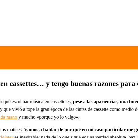
n cassettes… y tengo buenas razones para 
or qué escuchar música en cassette es,
pese a las apariencias, una bue
 y que vivió a tope la gran época de las cintas de cassette como medio d
y mucho «porque yo lo valgo».
unda mano
rtos matices.
Vamos a hablar de por qué en mi caso particular me gu
claimer
es inevitable: nada de lo que sigue es una verdad absoluta, haz 