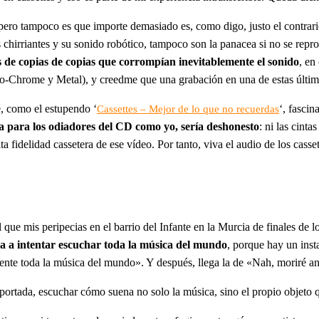
ero tampoco es que importe demasiado es, como digo, justo el contrario:
s chirriantes y su sonido robótico, tampoco son la panacea si no se re
ias de copias de copias que corrompían inevitablemente el sonido
, en
rro-Chrome y Metal), y creedme que una grabación en una de estas últim
, como el estupendo ‘
‘, fasci
Cassettes – Mejor de lo que no recuerdas
a para los odiadores del CD como yo, sería deshonesto
: ni las cint
a fidelidad cassetera de ese vídeo. Por tanto, viva el audio de los cas
 que mis peripecias en el barrio del Infante en la Murcia de finales de
ga a intentar escuchar toda la música del mundo
, porque hay un insta
lmente toda la música del mundo». Y después, llega la de «Nah, moriré a
a portada, escuchar cómo suena no solo la música, sino el propio objeto 