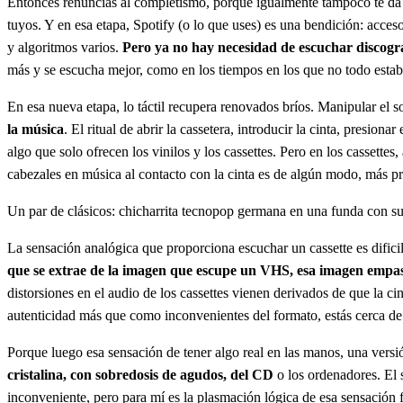
Entonces renuncias al completismo, porque igualmente tampoco te da ti
tuyos. Y en esa etapa, Spotify (o lo que uses) es una bendición: acces
y algoritmos varios.
Pero ya no hay necesidad de escuchar discogra
más y se escucha mejor, como en los tiempos en los que no todo estaba 
En esa nueva etapa, lo táctil recupera renovados bríos. Manipular el s
la música
. El ritual de abrir la cassetera, introducir la cinta, presio
algo que solo ofrecen los vinilos y los cassettes. Pero en los cassette
cabezales en música al contacto con la cinta es de algún modo, más pr
Un par de clásicos: chicharrita tecnopop germana en una funda con su 
La sensación analógica que proporciona escuchar un cassette es dificil
que se extrae de la imagen que escupe un VHS, esa imagen empast
distorsiones en el audio de los cassettes vienen derivados de que la c
autenticidad más que como inconvenientes del formato, estás cerca de dis
Porque luego esa sensación de tener algo real en las manos, una versió
cristalina, con sobredosis de agudos, del CD
o los ordenadores. El 
inconveniente, pero para mí es la plasmación lógica de esa sensación fí