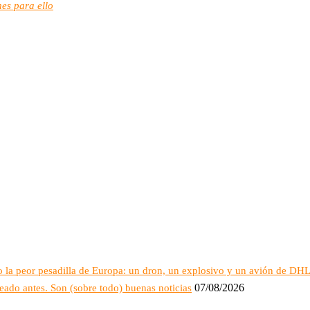
es para ello
 la peor pesadilla de Europa: un dron, un explosivo y un avión de DH
07/08/2026
eado antes. Son (sobre todo) buenas noticias