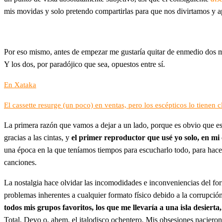
mis movidas y solo pretendo compartirlas para que nos divirtamos y 
Por eso mismo, antes de empezar me gustaría quitar de enmedio dos m
Y los dos, por paradójico que sea, opuestos entre sí.
En Xataka
El cassette resurge (un poco) en ventas, pero los escépticos lo tienen c
La primera razón que vamos a dejar a un lado, porque es obvio que es 
gracias a las cintas, y
el primer reproductor que usé yo solo, en mi c
una época en la que teníamos tiempos para escucharlo todo, para hacer
canciones.
La nostalgia hace olvidar las incomodidades e inconveniencias del form
problemas inherentes a cualquier formato físico debido a la corrupció
todos mis grupos favoritos, los que me llevaría a una isla desiert
Total, Devo o, ahem, el italodisco ochentero. Mis obsesiones nacieron 