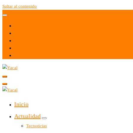
Saltar al contenido
Yacal micro hosting
Yacal micro hosting
Inicio
Actualidad
Tecnoticias