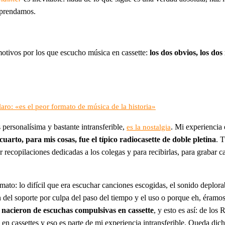
aprendamos.
otivos por los que escucho música en cassette:
los dos obvios, los do
laro: «es el peor formato de música de la historia»
personalísima y bastante intransferible,
. Mi experiencia 
es la nostalgia
uarto, para mis cosas, fue el típico radiocasette de doble pletina
. 
 recopilaciones dedicadas a los colegas y para recibirlas, para grabar 
ato: lo difícil que era escuchar canciones escogidas, el sonido deplorab
n del soporte por culpa del paso del tiempo y el uso o porque eh, éram
a, nacieron de escuchas compulsivas en cassette
, y esto es así: de lo
en cassettes y eso es parte de mi experiencia intransferible. Queda dich