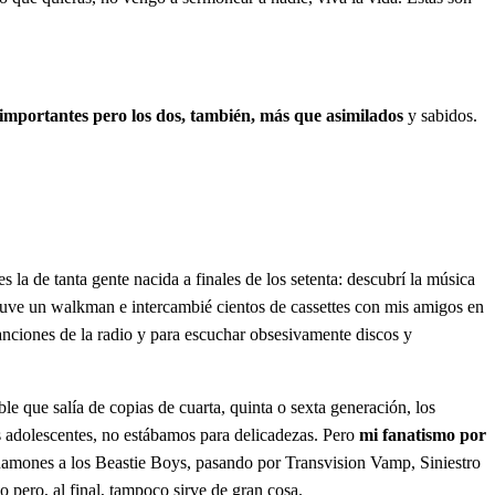
s importantes pero los dos, también, más que asimilados
y sabidos.
es la de tanta gente nacida a finales de los setenta: descubrí la música
Tuve un walkman e intercambié cientos de cassettes con mis amigos en
canciones de la radio y para escuchar obsesivamente discos y
le que salía de copias de cuarta, quinta o sexta generación, los
os adolescentes, no estábamos para delicadezas. Pero
mi fanatismo por
s Ramones a los Beastie Boys, pasando por Transvision Vamp, Siniestro
o pero, al final, tampoco sirve de gran cosa.