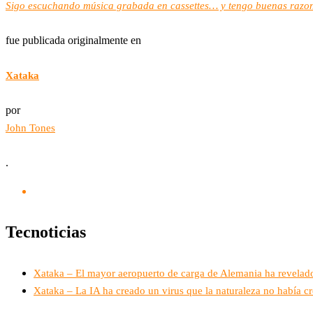
Sigo escuchando música grabada en cassettes… y tengo buenas razon
fue publicada originalmente en
Xataka
por
John Tones
.
Tecnoticias
Xataka – El mayor aeropuerto de carga de Alemania ha revelado
Xataka – La IA ha creado un virus que la naturaleza no había cr