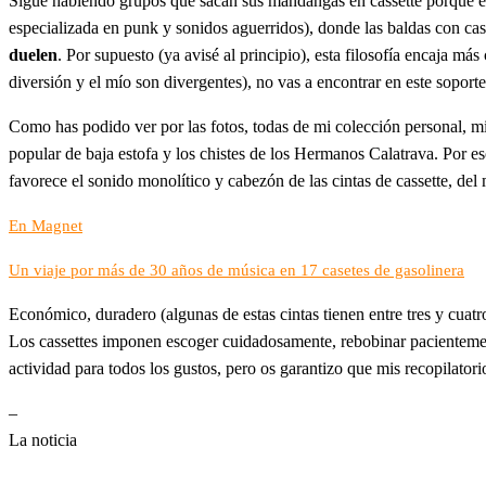
Sigue habiendo grupos que sacan sus mandangas en cassette porque es 
especializada en punk y sonidos aguerridos), donde las baldas con cas
duelen
. Por supuesto (ya avisé al principio), esta filosofía encaja má
diversión y el mío son divergentes), no vas a encontrar en este sopor
Como has podido ver por las fotos, todas de mi colección personal, mis
popular de baja estofa y los chistes de los Hermanos Calatrava. Por e
favorece el sonido monolítico y cabezón de las cintas de cassette, 
En Magnet
Un viaje por más de 30 años de música en 17 casetes de gasolinera
Económico, duradero (algunas de estas cintas tienen entre tres y cuatro
Los cassettes imponen escoger cuidadosamente, rebobinar pacientem
actividad para todos los gustos, pero os garantizo que mis recopilator
–
La noticia