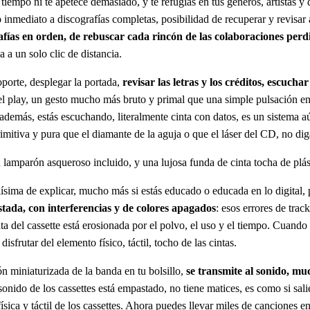
empo ni te apetece demasiado, y te refugias en tus géneros, artistas y 
o inmediato a discografías completas, posibilidad de recuperar y revisa
fías en orden, de rebuscar cada rincón de las colaboraciones perdi
a un solo clic de distancia.
oporte, desplegar la portada,
revisar las letras y los créditos, escuch
nar el play, un gesto mucho más bruto y primal que una simple pulsación en
s, además, estás escuchando, literalmente cinta con datos, es un sistema a
imitiva y pura que el diamante de la aguja o que el láser del CD, no di
lamparón asqueroso incluido, y una lujosa funda de cinta tocha de plás
ísima de explicar, mucho más si estás educado o educada en lo digital, p
ada, con interferencias y de colores apagados
: esos errores de trac
inta del cassette está erosionada por el polvo, el uso y el tiempo. Cuand
frutar del elemento físico, táctil, tocho de las cintas.
n miniaturizada de la banda en tu bolsillo,
se transmite al sonido, mu
sonido de los cassettes está empastado, no tiene matices, es como si sal
sica y táctil de los cassettes. Ahora puedes llevar miles de canciones e