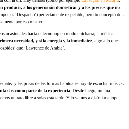
ta con la url. Hay tiendas (como por ejemplo
,
La Negra, en Madrid
n producir, a los géneros sin domesticar y a los precios que no
iempos es ‘Despacito’ (perfectamente respetable, pero tu concepto de la
cisamente por eso mismo.
teos ocasionales hacia el tecnopop en modo chicharra, la música
primera necesidad, y sí la energía y la inmediatez
, algo a lo que
pozoides’ que ‘Lawrence de Arabia’.
mediatez y las prisas de las formas habituales hoy de escuchar música.
rutarlas como parte de la experiencia
. Desde luego, no una
os un rato libre a solas esta tarde. Y lo vamos a disfrutar a tope.