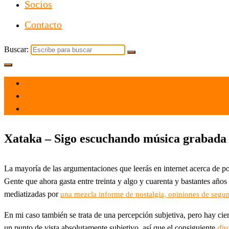
Socios
Contacto
Buscar:
el 23 Oct 2021
por
Tecnología
Xataka – Sigo escuchando música grabada e
La mayoría de las argumentaciones que leerás en internet acerca de p
Gente que ahora gasta entre treinta y algo y cuarenta y bastantes años
mediatizadas por
una mezcla informe de nostalgia, opiniones de seg
En mi caso también se trata de una percepción subjetiva, pero hay cie
un punto de vista absolutamente subjetivo, así que el consiguiente
dis