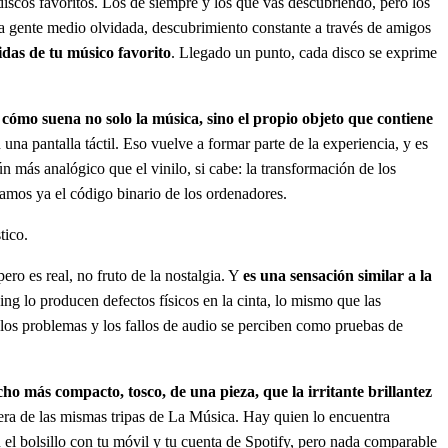
discos favoritos. Los de siempre y los que vas descubriendo, pero los
r a gente medio olvidada, descubrimiento constante a través de amigos
das de tu músico favorito
. Llegado un punto, cada disco se exprime
ar cómo suena no solo la música, sino el propio objeto que contiene
 una pantalla táctil. Eso vuelve a formar parte de la experiencia, y es
ún más analógico que el vinilo, si cabe: la transformación de los
gamos ya el código binario de los ordenadores.
tico.
ero es real, no fruto de la nostalgia. Y
es una sensación similar a la
king lo producen defectos físicos en la cinta, lo mismo que las
o los problemas y los fallos de audio se perciben como pruebas de
cho más compacto, tosco, de una pieza, que la irritante brillantez
iera de las mismas tripas de La Música. Hay quien lo encuentra
n el bolsillo con tu móvil y tu cuenta de Spotify, pero nada comparable