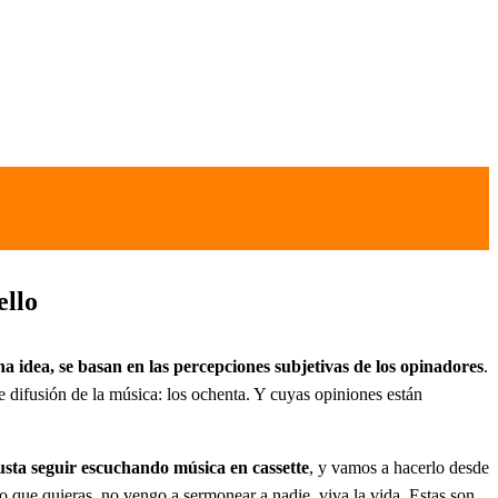
ello
na idea, se basan en las percepciones subjetivas de los opinadores
.
e difusión de la música: los ochenta. Y cuyas opiniones están
sta seguir escuchando música en cassette
, y vamos a hacerlo desde
lo que quieras, no vengo a sermonear a nadie, viva la vida. Estas son