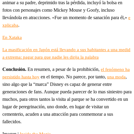
animar a su padre, deprimido tras la pérdida, incluyó la bolsa en
fotos con personajes como Mickey Mouse y Goofy, incluso
llevándola en atracciones. «Fue un momento de sanación para él,»
e
.
xplicaba
En Xataka
La masificación en Japón está llevando a sus habitantes a una medid
a extrema: pagar para que nadie les dirija la palabra
Conclusión.
En resumen, a pesar de la prohibición,
el fenómeno ha
en el tiempo. No parece, por tanto,
,
persistido hasta hoy
una moda
sino algo que la “marca” Disney es capaz de generar entre
generaciones de fans. Aunque pueda parecer de lo mas siniestro para
muchos, para otros tantos la visita al parque se ha convertido en un
lugar de peregrinación, uno donde, en lugar de visitar un
cementerio, acuden a una atracción para conmemorar a sus
fallecidos.
Imagen |
Inside the Magic