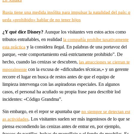
Rusia tiene una medida insólita para impulsar la natalidad del país: q
ueda «prohibido» hablar de no tener hijos
¿Y qué dice Disney?
Aunque los visitantes ven estos actos como
tributos entrañables, en realidad
la compañía prohíbe taxativamente
y la considera ilegal. En palabras de una portavoz del
esta práctica
parque, «este comportamiento está estrictamente prohibido”. De
hecho, cuando las cenizas se descubren,
las atracciones se cierran te
con la excusa de «dificultades técnicas,» y un gerente
mporalmente
recorre el lugar en busca de restos antes de que el equipo de
limpieza intervenga con las aspiradoras especiales. En algunos
casos, el personal ha acuñado su propia frase para describir lod
incidentes: «Código Grandma”.
Sin embargo, en el repor se apuntaba que
no siempre se detectan est
. Los visitantes suelen ser más ingeniosos de lo que se
as actividades
piensa escondiendo las cenizas antes de entrar en, por ejemplo,
frascos de pastillas, bolsas de maquillaje o el fondo de mochilas. Es