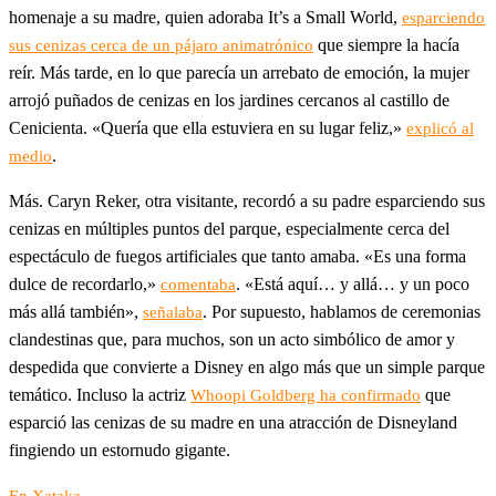
homenaje a su madre, quien adoraba It’s a Small World,
esparciendo
que siempre la hacía
sus cenizas cerca de un pájaro animatrónico
reír. Más tarde, en lo que parecía un arrebato de emoción, la mujer
arrojó puñados de cenizas en los jardines cercanos al castillo de
Cenicienta. «Quería que ella estuviera en su lugar feliz,»
explicó al
.
medio
Más. Caryn Reker, otra visitante, recordó a su padre esparciendo sus
cenizas en múltiples puntos del parque, especialmente cerca del
espectáculo de fuegos artificiales que tanto amaba. «Es una forma
dulce de recordarlo,»
. «Está aquí… y allá… y un poco
comentaba
más allá también»,
. Por supuesto, hablamos de ceremonias
señalaba
clandestinas que, para muchos, son un acto simbólico de amor y
despedida que convierte a Disney en algo más que un simple parque
temático. Incluso la actriz
que
Whoopi Goldberg ha confirmado
esparció las cenizas de su madre en una atracción de Disneyland
fingiendo un estornudo gigante.
En Xataka