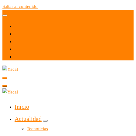
Saltar al contenido
Yacal micro hosting
Yacal micro hosting
Inicio
Actualidad
Tecnoticias