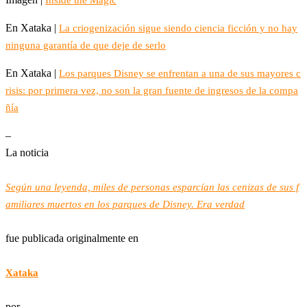
En Xataka |
La criogenización sigue siendo ciencia ficción y no hay
ninguna garantía de que deje de serlo
En Xataka |
Los parques Disney se enfrentan a una de sus mayores c
risis: por primera vez, no son la gran fuente de ingresos de la compa
ñía
–
La noticia
Según una leyenda, miles de personas esparcían las cenizas de sus f
amiliares muertos en los parques de Disney. Era verdad
fue publicada originalmente en
Xataka
por