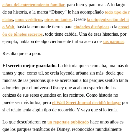
, para bien y para mal. A lo largo
ción» del entretenimiento familiar
de su historia, a la marca “Disney” le han acompañado
todo tipo de r
,
,
. Desde
elatos
unos verídicos
otros no tantos
la criogenización del tí
, hasta la compra de tierras para
o la
o Walt
ciudades distópicas
creaci
, todo tiene cabida. Una de esas historias, por
ón de túneles secretos
ejemplo, hablaba de algo ciertamente turbio acerca de
.
sus parques
Resulta que era peor.
El secreto mejor guardado.
La historia que se contaba, una más de
tantas y que, como tal, se creía leyenda urbana sin más, decía que
muchas de las personas que se acercaban a los parques sentían tanta
adoración por el universo Disney que acaban esparciendo las
cenizas de sus seres queridos en los recintos. Como historia no
puede ser más turbia, pero
por
el Wall Street Journal decidió indagar
si el relato tenía algún tipo de recorrido. Y vaya que si lo tenía.
Lo que descubrieron en
hace unos años es
un reportaje publicado
que los parques temáticos de Disney, reconocidos mundialmente