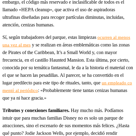
embargo, el código más reservado e inclasificable de todos es el
llamado «HEPA cleanup», que activa el uso de aspiradoras
ultrafinas diseñadas para recoger partículas diminutas, incluidas,
atención, cenizas humanas.
Sí, según trabajadores del parque, estas limpiezas
ocurren al menos
y se realizan en áreas emblemáticas como las zonas
una vez al mes
de Pirates of the Caribbean, It’s a
Small World y, con mayor
frecuencia, en el castillo Haunted Mansion. Esta última, por cierto,
conocida por su temática fantasmal, le da a la historia el material con
el que se hacen las pesadillas. Al parecer, se ha convertido en el
lugar predilecto para este tipo de rituales, tanto, que
un empleado co
: «Probablemente tiene tantas cenizas humanas
mentó al periódico
que ya ni hace gracia.»
Tributos y conexiones familiares.
Hay mucho más. Podíamos
intuir que para muchas familias Disney no es solo un parque de
atracciones, sino el escenario de sus momentos más felices. ¿Hasta
qué punto? Jodie Jackson Wells, por ejemplo, decidió rendir