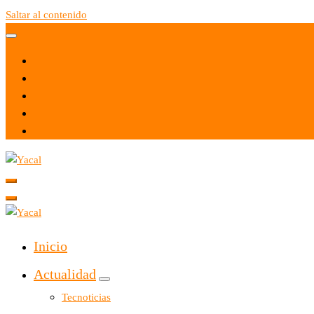
Saltar al contenido
Yacal micro hosting
Yacal micro hosting
Inicio
Actualidad
Tecnoticias