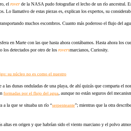
ro, el
rover
de la NASA pudo fotografiar el lecho de un río ancestral. E
os. Lo llamativo de estas piezas es, explican los expertos, su considera
y transportando muchos escombros. Cuanto más poderoso el flujo del agu
osfera en Marte con las que hasta ahora contábamos. Hasta ahora los cue
o los detectados por otro de los
rovers
marcianos, Curiosity.
go: su núcleo no es como el nuestro
nte a las dunas onduladas de una playa, de ahí quizás que comparta el 
an
, aunque no están seguros del mecanism
formadas por el flujo del agua
 a la que se situaba un río “
”; mientras que la otra describ
serpenteante
s altas en origen y que habrían sido el viento marciano y el polvo atmos