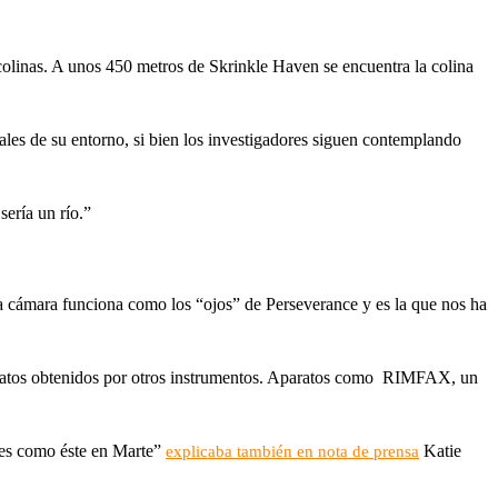
 colinas. A unos 450 metros de Skrinkle Haven se encuentra la colina
viales de su entorno, si bien los investigadores siguen contemplando
sería un río.”
ta cámara funciona como los “ojos” de Perseverance y es la que nos ha
s datos obtenidos por otros instrumentos. Aparatos como RIMFAX, un
ntes como éste en Marte”
Katie
explicaba también en nota de prensa