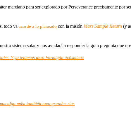
ter marciano para ser explorado por Perseverance precisamente por ser
 si todo va
con la misión
Mars Sample Return
(y a
acorde a lo planeado
nuestro sistema solar y nos ayudará a responder la gran pregunta que n
riales. Y ya tenemos uno: hormigón «cósmico»
os algo más: también tuvo grandes ríos