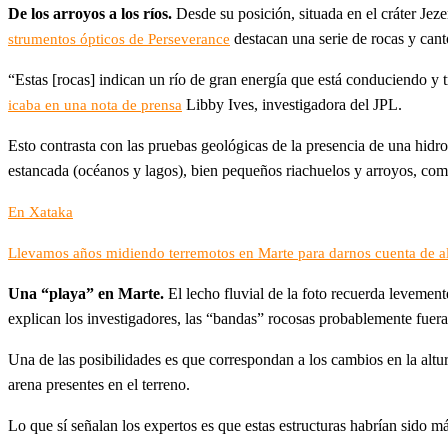
De los arroyos a los ríos.
Desde su posición, situada en el cráter Jeze
destacan una serie de rocas y cant
strumentos ópticos de Perseverance
“Estas [rocas] indican un río de gran energía que está conduciendo 
Libby Ives, investigadora del JPL.
icaba en una nota de prensa
Esto contrasta con las pruebas geológicas de la presencia de una hidr
estancada (océanos y lagos), bien pequeños riachuelos y arroyos, com
En Xataka
Llevamos años midiendo terremotos en Marte para darnos cuenta de al
Una “playa” en Marte.
El lecho fluvial de la foto recuerda leveme
explican los investigadores, las “bandas” rocosas probablemente fuer
Una de las posibilidades es que correspondan a los cambios en la altura
arena presentes en el terreno.
Lo que sí señalan los expertos es que estas estructuras habrían sido má