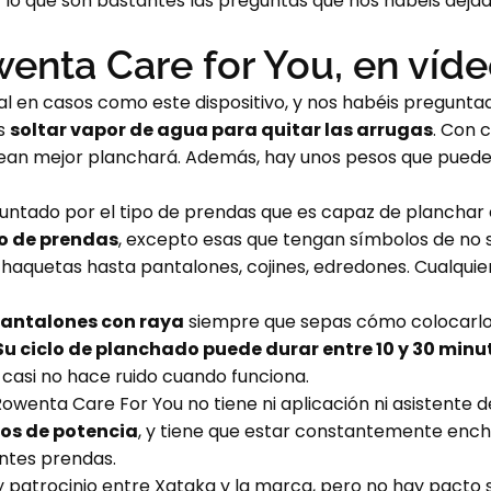
lo que son bastantes las preguntas que nos habéis dejad
enta Care for You, en víd
l en casos como este dispositivo, y nos habéis pregunt
es
soltar vapor de agua para quitar las arrugas
. Con 
sean mejor planchará. Además, hay unos pesos que puede
ntado por el tipo de prendas que es capaz de planchar e
po de prendas
, excepto esas que tengan símbolos de no s
haquetas hasta pantalones, cojines, edredones. Cualqui
pantalones con raya
siempre que sepas cómo colocarlo,
Su ciclo de planchado puede durar entre 10 y 30 minu
 casi no hace ruido cuando funciona.
wenta Care For You no tiene ni aplicación ni asistente d
ios de potencia
, y tiene que estar constantemente ench
entes prendas.
 patrocinio entre Xataka y la marca, pero no hay pacto so