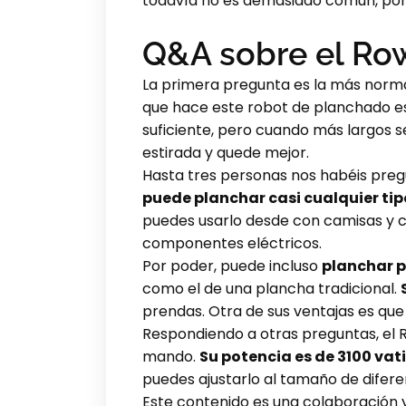
todavía no es demasiado común, por 
Q&A sobre el Row
La primera pregunta es la más norma
que hace este robot de planchado 
suficiente, pero cuando más largos 
estirada y quede mejor.
Hasta tres personas nos habéis pregu
puede planchar casi cualquier ti
puedes usarlo desde con camisas y c
componentes eléctricos.
Por poder, puede incluso
planchar 
como el de una plancha tradicional.
prendas. Otra de sus ventajas es que
Respondiendo a otras preguntas, el Ro
mando.
Su potencia es de 3100 vat
puedes ajustarlo al tamaño de difer
Este contenido es una colaboración y