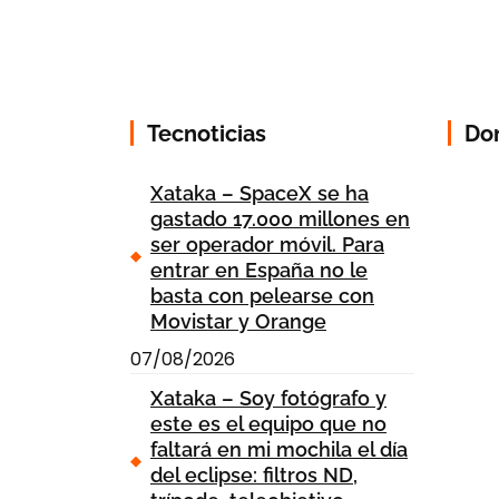
Tecnoticias
Do
Xataka – SpaceX se ha
gastado 17.000 millones en
ser operador móvil. Para
entrar en España no le
basta con pelearse con
Movistar y Orange
07/08/2026
Xataka – Soy fotógrafo y
este es el equipo que no
faltará en mi mochila el día
del eclipse: filtros ND,