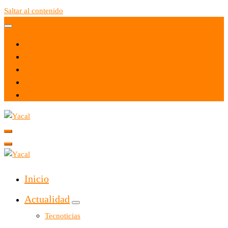
Saltar al contenido
Yacal micro hosting
Yacal micro hosting
Inicio
Actualidad
Tecnoticias