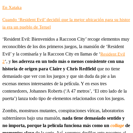
En Xataka
Cuando ‘Resident Evil’ decidió que la mejor ubicación para su histor
ia era un pueblo de Teruel
‘Resident Evil: Bienvenidos a Raccoon City’ recoge elementos muy
reconocibles de los dos primeros juegos, la mansión de ‘Resident
Evil’ y la comisaría y la Raccoon City en llamas de ‘
Resident Evil
‘, y
los adereza en un todo más o menos consistente con una
2
historia de origen para Claire y Chris Redfield
que no tiene
demasiado que ver con los juegos y que sin duda da pie a las
escenas menos interesantes de la película. Y en esos tres
contenedores, Johannes Roberts (‘A 47 metros’, ‘El otro lado de la
puerta’) lanza todo tipo de elementos relacionados con los juegos.
Zombis, monstruos mutantes, conspiraciones víricas, laboratorios
subterráneos bajo una mansión,
nada tiene demasiado sentido y
no importa, porque la película funciona más como un
collage
de
momentos clave
de la serie. Así, veremos desfilar ante nosotros al