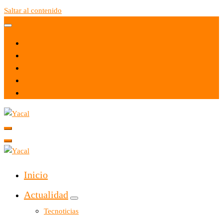
Saltar al contenido
Yacal micro hosting
Yacal micro hosting
Inicio
Actualidad
Tecnoticias