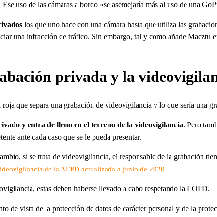
. Ese uso de las cámaras a bordo «se asemejaría más al uso de una Go
rivados
los que uno hace con una cámara hasta que utiliza las grabacio
nciar una infracción de tráfico. Sin embargo, tal y como añade Maeztu e
rabación privada y la videovigila
ea roja que separa una grabación de videovigilancia y lo que sería una g
vado y entra de lleno en el terreno de la videovigilancia
. Pero tamb
tente ante cada caso que se le pueda presentar.
mbio, si se trata de videovigilancia, el responsable de la grabación ti
.
ideovigilancia de la AEPD actualizada a junio de 2020
eovigilancia, estas deben haberse llevado a cabo respetando la LOPD.
unto de vista de la protección de datos de carácter personal y de la prot