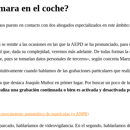
ámara en el coche?
os puesto en contacto con dos abogados especializados en este ámbito
 se remite a las ocasiones en las que la AEPD se ha pronunciado, para
al que, dada su complejidad, veremos más adelante. De todas formas la 
e, pues se tomarían datos personales de terceros», según concreta Maez
intuitivamente cuando hablamos de las grabaciones particulares que rea
tica que destaca Joaquín Muñoz en primer lugar. Por buscar un poco de 
 realiza una grabación continuada o bien es activada y desactivada
l reconocimiento automático de matrículas (o ANPR)
parcado, hablaríamos de videovigilancia. En el segundo, hablaríamos de