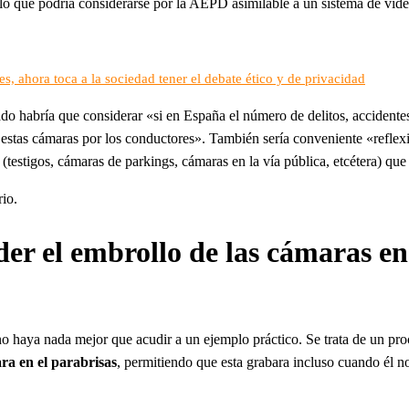
 lo que podría considerarse por la AEPD asimilable a un sistema de vid
s, ahora toca a la sociedad tener el debate ético y de privacidad
do habría que considerar «si en España el número de delitos, accidentes
e estas cámaras por los conductores». También sería conveniente «reflex
s (testigos, cámaras de parkings, cámaras en la vía pública, etcétera) qu
rio.
er el embrollo de las cámaras en 
no haya nada mejor que acudir a un ejemplo práctico. Se trata de un pr
ra en el parabrisas
, permitiendo que esta grabara incluso cuando él no