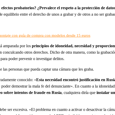
a efectos probatorios?
¿Prevalece el respeto a la protección de dato
de equilibrio entre el derecho de unos a grabar y de otros a no ser gr
montaje con guía de compra con modelos desde 15 euros
stá amparada por los
principios de idoneidad, necesidad y proporcio
tén conculcando otros derechos. Dicho de otra manera, como la grabación
para poder prevenir o investigar delitos.
de las personas que pueda captar una cámara que les graba.
bradamente conocido: «
Esta necesidad encontró justificación en Rusi
e poder demostrar la mala fe del denunciante». En cuanto a la idoneidad
eo sobre intentos de fraude en Rusia
, cualquiera diría que
instalar u
e ser excesiva. «El problema en cuanto a activar o desactivar la cámar