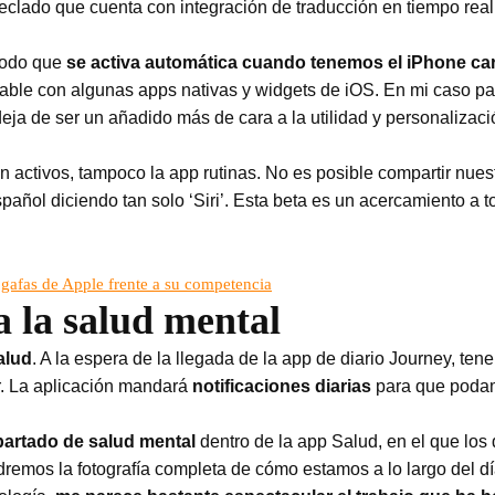
eclado que cuenta con integración de traducción en tiempo real
modo que
se activa automática cuando tenemos el iPhone car
zable con algunas apps nativas y widgets de iOS. En mi caso par
deja de ser un añadido más de cara a la utilidad y personalizaci
 activos, tampoco la app rutinas. No es posible compartir nues
ñol diciendo tan solo ‘Siri’. Esta beta es un acercamiento a to
 gafas de Apple frente a su competencia
 la salud mental
alud
. A la espera de la llegada de la app de diario Journey, ten
r. La aplicación mandará
notificaciones diarias
para que podamo
artado de salud mental
dentro de la app Salud, en el que los
remos la fotografía completa de cómo estamos a lo largo del dí