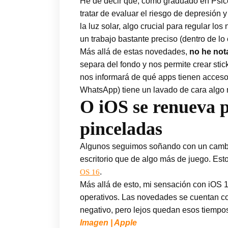
He de decir que, como graduado en Psic
tratar de evaluar el riesgo de depresió
la luz solar, algo crucial para regular lo
un trabajo bastante preciso (dentro de lo
Más allá de estas novedades,
no he no
separa del fondo y nos permite crear sti
nos informará de qué apps tienen acceso
WhatsApp) tiene un lavado de cara algo 
O iOS se renueva p
pinceladas
Algunos seguimos soñando con un cambio 
escritorio que de algo más de juego. Es
.
OS 16
Más allá de esto, mi sensación con iOS 1
operativos. Las novedades se cuentan con
negativo, pero lejos quedan esos tiempo
Imagen | Apple