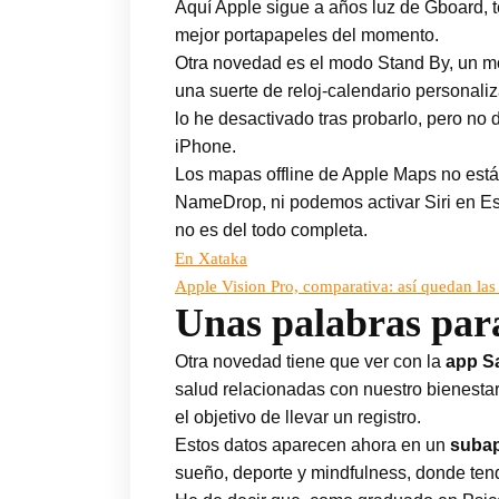
Aquí Apple sigue a años luz de Gboard, t
mejor portapapeles del momento.
Otra novedad es el modo Stand By, un 
una suerte de reloj-calendario personali
lo he desactivado tras probarlo, pero no 
iPhone.
Los mapas offline de Apple Maps no están
NameDrop, ni podemos activar Siri en Espa
no es del todo completa.
En Xataka
Apple Vision Pro, comparativa: así quedan las
Unas palabras para
Otra novedad tiene que ver con la
app S
salud relacionadas con nuestro bienesta
el objetivo de llevar un registro.
Estos datos aparecen ahora en un
subap
sueño, deporte y mindfulness, donde tend