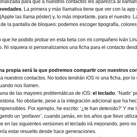
nalizada para que a nuestros contactos les aparezca al llamar
novedades
. La primera y más llamativa tiene que ver con la ap
Apple las llama póster) y, lo más importante, para el nuestro. L
 de la pantalla de bloqueo: podemos escoger tipografía, colore
lo que he podido probar en esta beta con mi compañero Iván Lin
 Ni siquiera si personalizamos una ficha para el contacto des
cha propia será la que podremos compartir con nuestros con
 nuestros contactos. No todos tendrán iOS ni una ficha, por l
uando nos llamen.
 una de las mayores problemáticas de iOS:
el teclado
. ‘Nadir’ p
istoria. No obstante, pese a la integración adicional que ha he
mprensibles. Por ejemplo, he escrito: ‘¿te han detenido?’ Y me
gerido un ‘porfavor’, cuando jamás, en los años que llevo utili
ue en las siguientes versiones el teclado irá mejorando, pero n
ería estar resuelto desde hace generaciones.