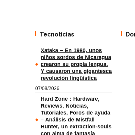
Tecnoticias
Do
Xataka – En 1980, unos
niños sordos de Nicaragua
crearon su propia lengua.
Y causaron una gigantesca
revolución lingüística
07/08/2026
Hard Zone : Hardware,
Reviews, Noticias,
Tutoriales, Foros de ayuda
– Análisis de Mistfall
Hunter, un extraction-souls
con alma de fantasía