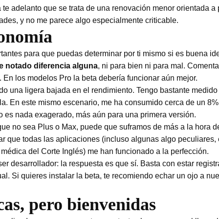
te adelanto que se trata de una renovación menor orientada a pu
des, y no me parece algo especialmente criticable.
tonomía
antes para que puedas determinar por ti mismo si es buena idea
 notado diferencia alguna
, ni para bien ni para mal. Coment
 En los modelos Pro la beta debería funcionar aún mejor.
ado una ligera bajada en el rendimiento. Tengo bastante medi
lla. En este mismo escenario, me ha consumido cerca de un 8% 
o es nada exagerado, más aún para una primera versión.
 no sea Plus o Max, puede que suframos de más a la hora de ll
que todas las aplicaciones (incluso algunas algo peculiares, 
édica del Corte Inglés) me han funcionado a la perfección.
ser desarrollador: la respuesta es que sí. Basta con estar regist
l. Si quieres instalar la beta, te recomiendo echar un ojo a nue
as, pero bienvenidas