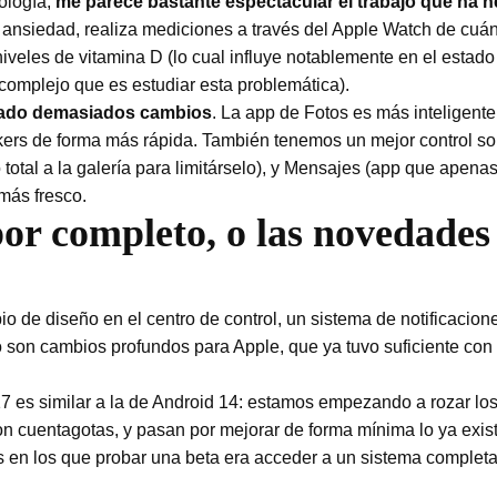
ología,
me parece bastante espectacular el trabajo que ha 
n y ansiedad, realiza mediciones a través del Apple Watch de c
s niveles de vitamina D (lo cual influye notablemente en el estad
 complejo que es estudiar esta problemática).
tado demasiados cambios
. La app de Fotos es más inteligente
ckers de forma más rápida. También tenemos un mejor control so
 total a la galería para limitárselo), y Mensajes (app que ape
más fresco.
or completo, o las novedades 
de diseño en el centro de control, un sistema de notificacion
to son cambios profundos para Apple, que ya tuvo suficiente co
7 es similar a la de Android 14: estamos empezando a rozar los
 cuentagotas, y pasan por mejorar de forma mínima lo ya existe
s en los que probar una beta era acceder a un sistema complet